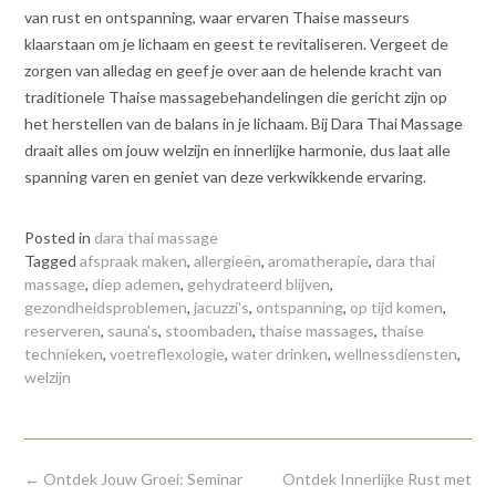
van rust en ontspanning, waar ervaren Thaise masseurs
klaarstaan om je lichaam en geest te revitaliseren. Vergeet de
zorgen van alledag en geef je over aan de helende kracht van
traditionele Thaise massagebehandelingen die gericht zijn op
het herstellen van de balans in je lichaam. Bij Dara Thai Massage
draait alles om jouw welzijn en innerlijke harmonie, dus laat alle
spanning varen en geniet van deze verkwikkende ervaring.
Posted in
dara thai massage
Tagged
afspraak maken
,
allergieën
,
aromatherapie
,
dara thai
massage
,
diep ademen
,
gehydrateerd blijven
,
gezondheidsproblemen
,
jacuzzi's
,
ontspanning
,
op tijd komen
,
reserveren
,
sauna's
,
stoombaden
,
thaise massages
,
thaise
technieken
,
voetreflexologie
,
water drinken
,
wellnessdiensten
,
welzijn
Post
←
Ontdek Jouw Groei: Seminar
Ontdek Innerlijke Rust met