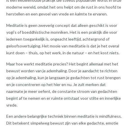
is een eeuwenoude praktijk die steeds populairder wordt in onze
moderne wereld, omdat het ons helpt om de rust in ons hoofd te
herstellen en een gevoel van vrede en kalmte te ervaren.
Meditatie is geen zweverig concept dat alleen geschikt is voor
yogi’s of boeddhistische monniken. Het is een praktijk die voor
iedereen toegankelijk is, ongeacht leeftijd, achtergrond of
geloofsovertuiging. Het mooie van meditatie is dat je het overal
kunt doen – thuis, op het werk, in de natuur – en het kost niets.
Maar hoe werkt meditatie precies? Het begint allemaal met het
bewust worden van je ademhaling. Door je aandacht te richten
op je ademhaling, kun je langzaam je gedachten tot rust brengen
en je concentreren op het hier en nu. Je zult merken dat
naarmate je meer oefent, de constante stroom van gedachten
begint af te nemen en er ruimte ontstaat voor stilte en innerlijke
vrede.
Een andere belangrijke techniek binnen meditatie is mindfulness.
Dit betekent simpelweg bewust zijn van elke gedachte, emotie