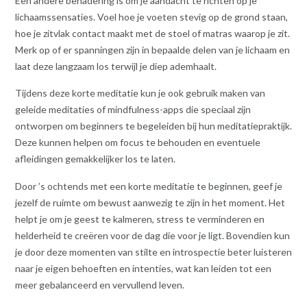
Een andere benadering is om je aandacht te richten op je
lichaamssensaties. Voel hoe je voeten stevig op de grond staan,
hoe je zitvlak contact maakt met de stoel of matras waarop je zit.
Merk op of er spanningen zijn in bepaalde delen van je lichaam en
laat deze langzaam los terwijl je diep ademhaalt.
Tijdens deze korte meditatie kun je ook gebruik maken van
geleide meditaties of mindfulness-apps die speciaal zijn
ontworpen om beginners te begeleiden bij hun meditatiepraktijk.
Deze kunnen helpen om focus te behouden en eventuele
afleidingen gemakkelijker los te laten.
Door ’s ochtends met een korte meditatie te beginnen, geef je
jezelf de ruimte om bewust aanwezig te zijn in het moment. Het
helpt je om je geest te kalmeren, stress te verminderen en
helderheid te creëren voor de dag die voor je ligt. Bovendien kun
je door deze momenten van stilte en introspectie beter luisteren
naar je eigen behoeften en intenties, wat kan leiden tot een
meer gebalanceerd en vervullend leven.