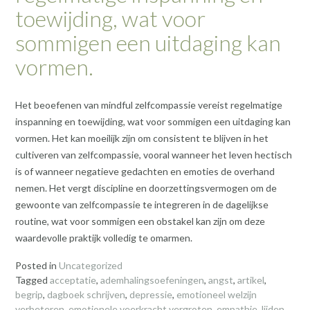
toewijding, wat voor
sommigen een uitdaging kan
vormen.
Het beoefenen van mindful zelfcompassie vereist regelmatige
inspanning en toewijding, wat voor sommigen een uitdaging kan
vormen. Het kan moeilijk zijn om consistent te blijven in het
cultiveren van zelfcompassie, vooral wanneer het leven hectisch
is of wanneer negatieve gedachten en emoties de overhand
nemen. Het vergt discipline en doorzettingsvermogen om de
gewoonte van zelfcompassie te integreren in de dagelijkse
routine, wat voor sommigen een obstakel kan zijn om deze
waardevolle praktijk volledig te omarmen.
Posted in
Uncategorized
Tagged
acceptatie
,
ademhalingsoefeningen
,
angst
,
artikel
,
begrip
,
dagboek schrijven
,
depressie
,
emotioneel welzijn
verbeteren
,
emotionele veerkracht vergroten
,
empathie
,
lijden
,