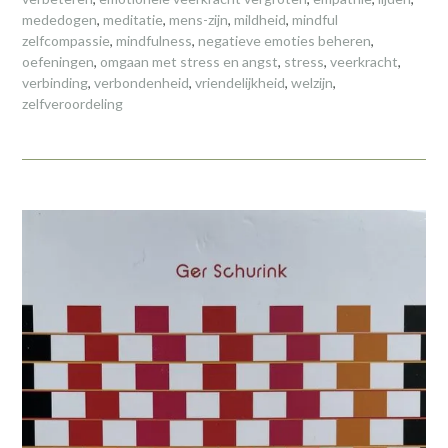
mededogen
,
meditatie
,
mens-zijn
,
mildheid
,
mindful
zelfcompassie
,
mindfulness
,
negatieve emoties beheren
,
oefeningen
,
omgaan met stress en angst
,
stress
,
veerkracht
,
verbinding
,
verbondenheid
,
vriendelijkheid
,
welzijn
,
zelfveroordeling