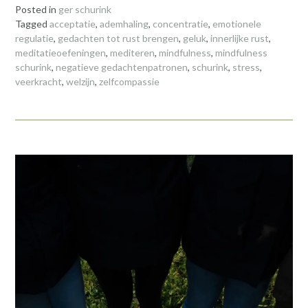
Posted in
ger schurink
Tagged
acceptatie
,
ademhaling
,
concentratie
,
emotionele
regulatie
,
gedachten tot rust brengen
,
geluk
,
innerlijke rust
,
meditatieoefeningen
,
mediteren
,
mindfulness
,
mindfulness
schurink
,
negatieve gedachtenpatronen
,
schurink
,
stress
,
veerkracht
,
welzijn
,
zelfcompassie