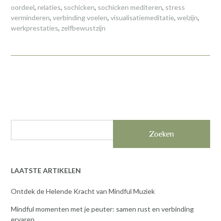
oordeel
,
relaties
,
sochicken
,
sochicken mediteren
,
stress
verminderen
,
verbinding voelen
,
visualisatiemeditatie
,
welzijn
,
werkprestaties
,
zelfbewustzijn
Zoeken
LAATSTE ARTIKELEN
Ontdek de Helende Kracht van Mindful Muziek
Mindful momenten met je peuter: samen rust en verbinding
ervaren