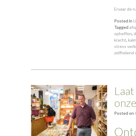
Ervaar de r
Posted in
U
Tagged
afs
opheffen
,
d
kracht
,
kal
stress verl
zelfhelend
Laat
onze
Posted on
Ontd