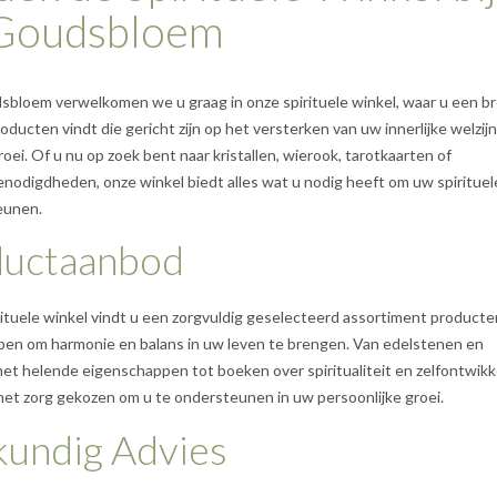
Goudsbloem
sbloem verwelkomen we u graag in onze spirituele winkel, waar u een b
roducten vindt die gericht zijn op het versterken van uw innerlijke welzij
roei. Of u nu op zoek bent naar kristallen, wierook, tarotkaarten of
nodigdheden, onze winkel biedt alles wat u nodig heeft om uw spirituele
eunen.
ductaanbod
rituele winkel vindt u een zorgvuldig geselecteerd assortiment producte
pen om harmonie en balans in uw leven te brengen. Van edelstenen en
et helende eigenschappen tot boeken over spiritualiteit en zelfontwikk
 met zorg gekozen om u te ondersteunen in uw persoonlijke groei.
undig Advies