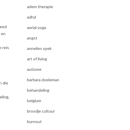
adem therapie
adhd
reed
aerial yoga
n en
angst
 reis
annelies spek
art of living
autisme
barbara doeleman
n die
behandeling
eling,
belgium
broodje cultuur
burnout