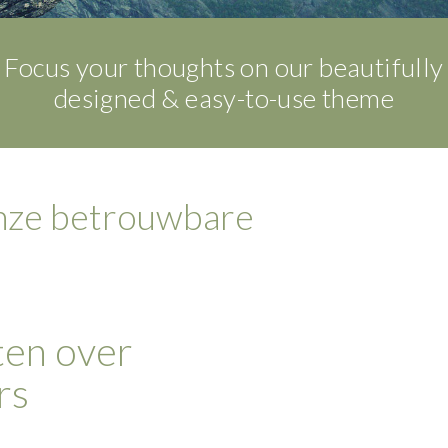
Focus your thoughts on our beautifully
designed & easy-to-use theme
onze betrouwbare
ten over
rs