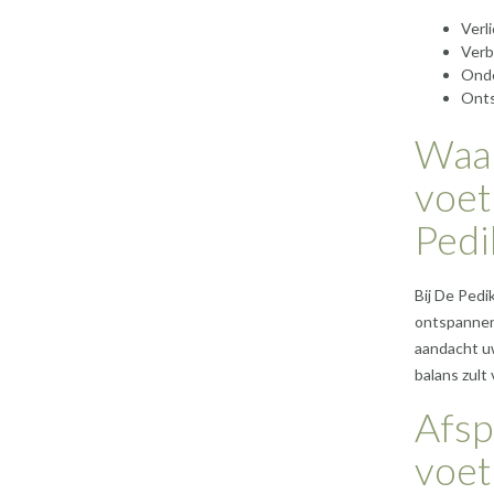
Verl
Verb
Onde
Onts
Waar
voet
Pedi
Bij De Pedi
ontspannen
aandacht u
balans zult 
Afsp
voet