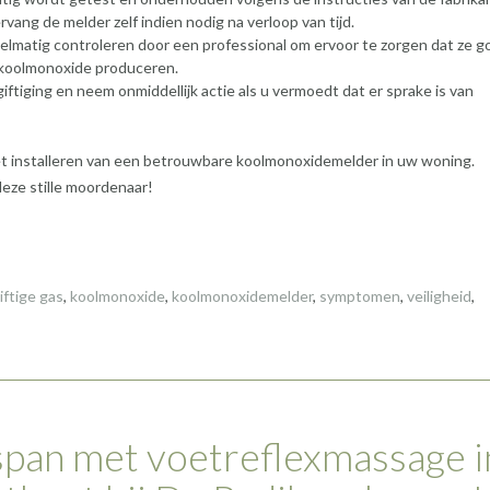
rvang de melder zelf indien nodig na verloop van tijd.
elmatig controleren door een professional om ervoor te zorgen dat ze g
 koolmonoxide produceren.
iging en neem onmiddellijk actie als u vermoedt dat er sprake is van
het installeren van een betrouwbare koolmonoxidemelder in uw woning.
deze stille moordenaar!
iftige gas
,
koolmonoxide
,
koolmonoxidemelder
,
symptomen
,
veiligheid
,
pan met voetreflexmassage i