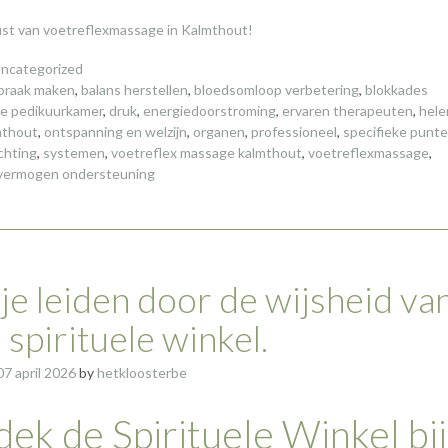
ust van voetreflexmassage in Kalmthout!
ncategorized
praak maken
,
balans herstellen
,
bloedsomloop verbetering
,
blokkades
e pedikuurkamer
,
druk
,
energiedoorstroming
,
ervaren therapeuten
,
hel
mthout
,
ontspanning en welzijn
,
organen
,
professioneel
,
specifieke punt
ichting
,
systemen
,
voetreflex massage kalmthout
,
voetreflexmassage
,
 vermogen ondersteuning
 je leiden door de wijsheid va
 spirituele winkel.
07 april 2026
by
hetkloosterbe
ek de Spirituele Winkel bij