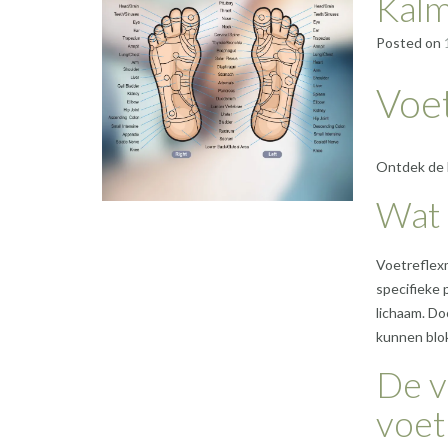
Kalm
Posted on
Voe
Ontdek de 
Wat 
Voetreflex
specifieke
lichaam. Do
kunnen blo
De v
voet