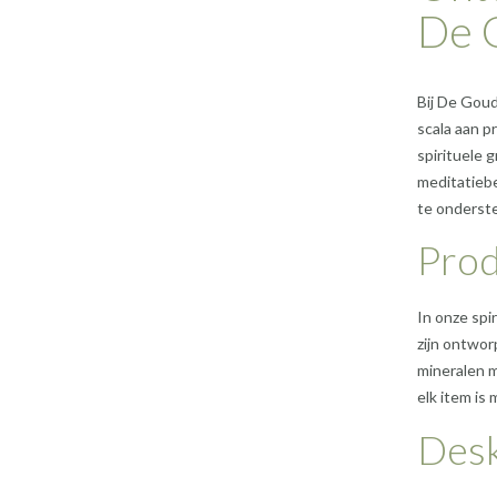
De 
Bij De Goud
scala aan p
spirituele g
meditatiebe
te onderst
Pro
In onze spi
zijn ontwor
mineralen m
elk item is
Desk