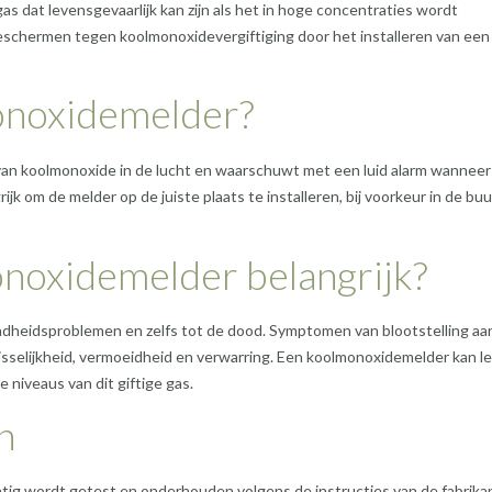
s dat levensgevaarlijk kan zijn als het in hoge concentraties wordt
beschermen tegen koolmonoxidevergiftiging door het installeren van een
onoxidemelder?
n koolmonoxide in de lucht en waarschuwt met een luid alarm wanneer
jk om de melder op de juiste plaats te installeren, bij voorkeur in de buu
noxidemelder belangrijk?
ndheidsproblemen en zelfs tot de dood. Symptomen van blootstelling aa
misselijkheid, vermoeidheid en verwarring. Een koolmonoxidemelder kan l
 niveaus van dit giftige gas.
n
ig wordt getest en onderhouden volgens de instructies van de fabrikan