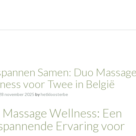
spannen Samen: Duo Massag
ness voor Twee in België
28 november 2025
by
hetkloosterbe
 Massage Wellness: Een
spannende Ervaring voor