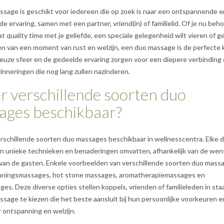
sage is geschikt voor iedereen die op zoek is naar een ontspannende e
e ervaring, samen met een partner, vriend(in) of familielid. Of je nu beh
t quality time met je geliefde, een speciale gelegenheid wilt vieren of 
en van een moment van rust en welzijn, een duo massage is de perfecte 
uze sfeer en de gedeelde ervaring zorgen voor een diepere verbinding
inneringen die nog lang zullen nazinderen.
er verschillende soorten duo
ages beschikbaar?
 verschillende soorten duo massages beschikbaar in wellnesscentra. Elke 
n unieke technieken en benaderingen omvatten, afhankelijk van de wen
van de gasten. Enkele voorbeelden van verschillende soorten duo mass
anningsmassages, hot stone massages, aromatherapiemassages en
es. Deze diverse opties stellen koppels, vrienden of familieleden in sta
sage te kiezen die het beste aansluit bij hun persoonlijke voorkeuren e
 ontspanning en welzijn.