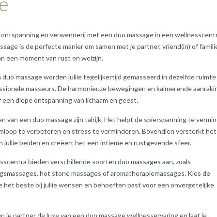
e
e ontspanning en verwennerij met een duo massage in een wellnesscent
sage is de perfecte manier om samen met je partner, vriend(in) of familie
n een moment van rust en welzijn.
 duo massage worden jullie tegelijkertijd gemasseerd in dezelfde ruimte
ssionele masseurs. De harmonieuze bewegingen en kalmerende aanraki
 een diepe ontspanning van lichaam en geest.
n van een duo massage zijn talrijk. Het helpt de spierspanning te vermi
mloop te verbeteren en stress te verminderen. Bovendien versterkt het
 jullie beiden en creëert het een intieme en rustgevende sfeer.
sscentra bieden verschillende soorten duo massages aan, zoals
gsmassages, hot stone massages of aromatherapiemassages. Kies de
 het beste bij jullie wensen en behoeften past voor een onvergetelijke
en je partner de luxe van een duo massage wellnesservaring en laat je