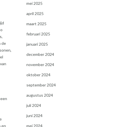
mei 2025
april 2025
ijd
maart 2025
uo
februari 2025
s,
n de
januari 2025
rsonen,
december 2024
el
 van
november 2024
oktober 2024
september 2024
augustus 2024
 een
juli 2024
juni 2024
e
mei 2024
m en