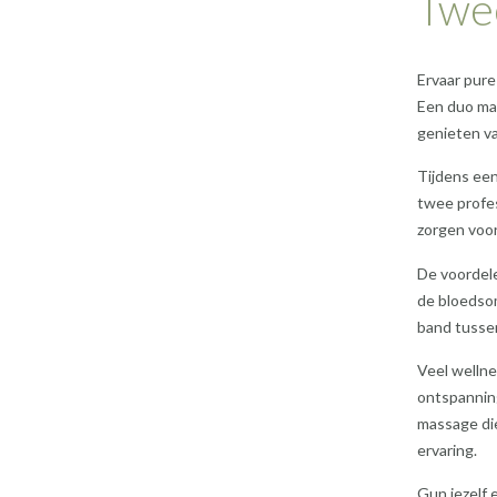
Twe
Ervaar pur
Een duo mas
genieten va
Tijdens een
twee profe
zorgen voor
De voordele
de bloedso
band tussen
Veel wellne
ontspannin
massage die
ervaring.
Gun jezelf 