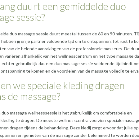
lang duurt een gemiddelde duo
age sessie?
elde duo massage sessie duurt meestal tussen de 60 en 90 minuten. Ti
 hebben jij en je partner voldoende tijd om te ontspannen, tot rust te 
ten van de helende aanrakingen van de professionele masseurs. De duu
an variëren afhankelijk van het wellnesscentrum en het type massage da
is echter gebruikelijk dat een duo massage sessie voldoende tijd biedt o
t ontspanning te komen en de voordelen van de massage volledig te erva
n we speciale kleding dragen
ns de massage?
 duo massage wellnesssessie is het gebruikelijk om comfortabele en
 kleding te dragen. De meeste wellnesscentra voorzien speciale massage
unnen dragen tijdens de behandeling. Deze kledij zorgt ervoor dat jullie o
spannen en genieten van de massage zonder belemmerd te worden doo