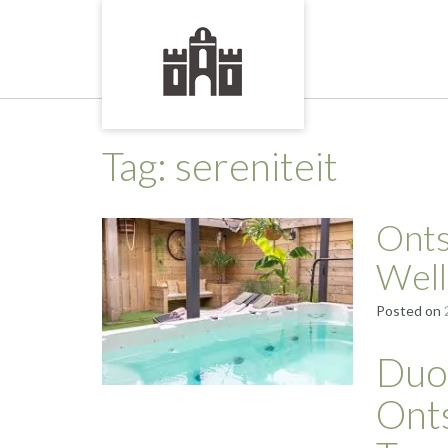
Skip
to
content
Tag:
sereniteit
Ont
Well
Posted on
Duo
Ont