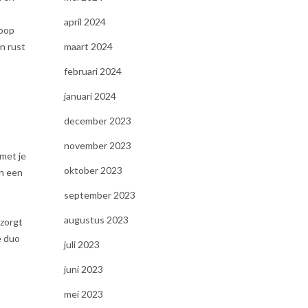
april 2024
loop
maart 2024
n rust
februari 2024
januari 2024
december 2023
november 2023
met je
oktober 2023
en een
september 2023
augustus 2023
 zorgt
e duo
juli 2023
juni 2023
mei 2023