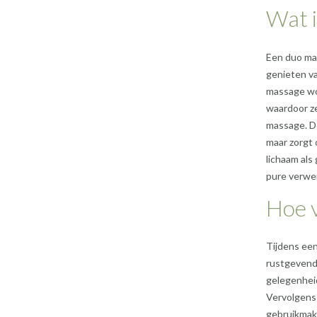
Wat i
Een duo mas
genieten v
massage wor
waardoor z
massage. De
maar zorgt 
lichaam als
pure verwen
Hoe v
Tijdens een
rustgevende
gelegenheid
Vervolgens 
gebruikmak