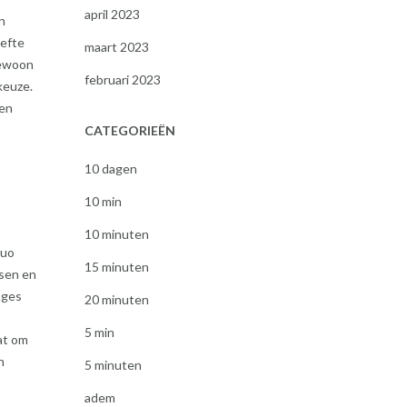
april 2023
n
oefte
maart 2023
gewoon
februari 2023
keuze.
 en
CATEGORIEËN
10 dagen
10 min
10 minuten
duo
15 minuten
sen en
ages
20 minuten
5 min
at om
n
5 minuten
adem