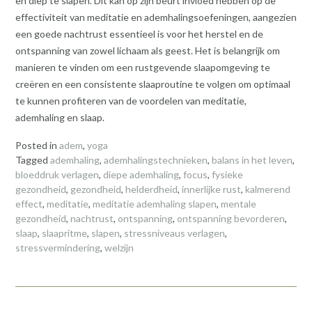
en diep te slapen. Dit kan op zijn beurt invloed hebben op de
effectiviteit van meditatie en ademhalingsoefeningen, aangezien
een goede nachtrust essentieel is voor het herstel en de
ontspanning van zowel lichaam als geest. Het is belangrijk om
manieren te vinden om een rustgevende slaapomgeving te
creëren en een consistente slaaproutine te volgen om optimaal
te kunnen profiteren van de voordelen van meditatie,
ademhaling en slaap.
Posted in
adem
,
yoga
Tagged
ademhaling
,
ademhalingstechnieken
,
balans in het leven
,
bloeddruk verlagen
,
diepe ademhaling
,
focus
,
fysieke
gezondheid
,
gezondheid
,
helderdheid
,
innerlijke rust
,
kalmerend
effect
,
meditatie
,
meditatie ademhaling slapen
,
mentale
gezondheid
,
nachtrust
,
ontspanning
,
ontspanning bevorderen
,
slaap
,
slaapritme
,
slapen
,
stressniveaus verlagen
,
stressvermindering
,
welzijn