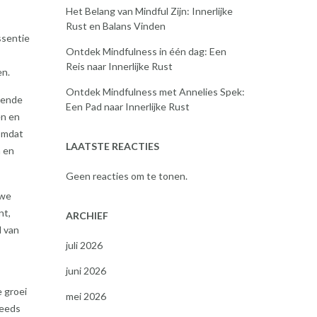
Het Belang van Mindful Zijn: Innerlijke
Rust en Balans Vinden
ssentie
Ontdek Mindfulness in één dag: Een
Reis naar Innerlijke Rust
en.
Ontdek Mindfulness met Annelies Spek:
llende
Een Pad naar Innerlijke Rust
en en
 omdat
LAATSTE REACTIES
n en
Geen reacties om te tonen.
 we
nt,
ARCHIEF
l van
juli 2026
juni 2026
 groei
mei 2026
teeds