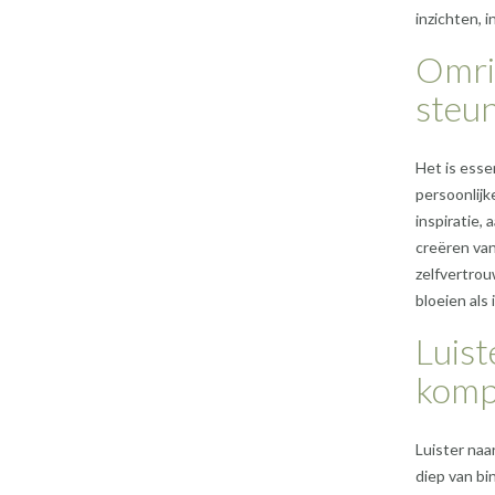
inzichten, 
Omrin
steun
Het is esse
persoonlijk
inspiratie,
creëren van
zelfvertrou
bloeien als 
Luist
komp
Luister naar
diep van bi