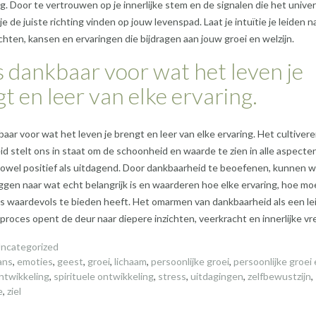
g. Door te vertrouwen op je innerlijke stem en de signalen die het unive
je de juiste richting vinden op jouw levenspad. Laat je intuïtie je leiden n
chten, kansen en ervaringen die bijdragen aan jouw groei en welzijn.
dankbaar voor wat het leven je
t en leer van elke ervaring.
ar voor wat het leven je brengt en leer van elke ervaring. Het cultiver
d stelt ons in staat om de schoonheid en waarde te zien in alle aspecte
zowel positief als uitdagend. Door dankbaarheid te beoefenen, kunnen 
ggen naar wat echt belangrijk is en waarderen hoe elke ervaring, hoe moei
ts waardevols te bieden heeft. Het omarmen van dankbaarheid als een le
iproces opent de deur naar diepere inzichten, veerkracht en innerlijke vr
ncategorized
ans
,
emoties
,
geest
,
groei
,
lichaam
,
persoonlijke groei
,
persoonlijke groei
ontwikkeling
,
spirituele ontwikkeling
,
stress
,
uitdagingen
,
zelfbewustzijn
,
e
,
ziel