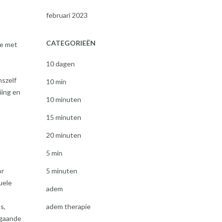
februari 2023
CATEGORIEËN
ie met
10 dagen
nszelf
10 min
iing en
10 minuten
15 minuten
20 minuten
5 min
5 minuten
or
uele
adem
adem therapie
s,
epgaande