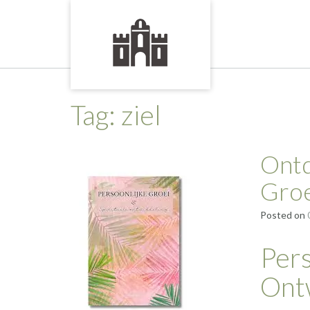
Skip
to
content
Tag:
ziel
Ontd
Groe
Posted on
Pers
Ont