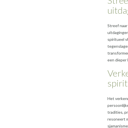
Stree
uitda
Streef naar
uitdagingen
spiritueel 
tegenslage
transformer
een dieper 
Verk
spiri
Het verkenn
persoonlijk
tradities, 
resoneert m
sjamanisme 