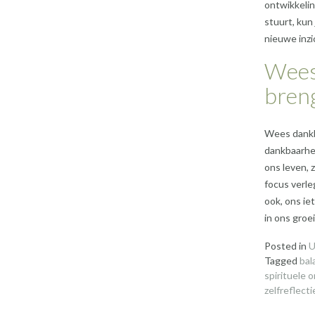
ontwikkelin
stuurt, kun 
nieuwe inzi
Wees 
breng
Wees dankba
dankbaarhei
ons leven, 
focus verle
ook, ons ie
in ons groe
Posted in
U
Tagged
bal
spirituele 
zelfreflecti