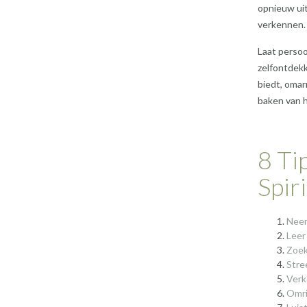
opnieuw ui
verkennen.
Laat persoo
zelfontdekk
biedt, omarm
baken van h
8 Ti
Spir
Neem
Leer
Zoek
Stre
Verk
Omri