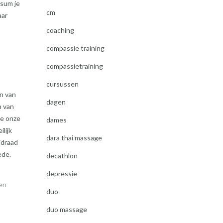
rsum je
cm
aar
coaching
compassie training
compassietraining
cursussen
en van
dagen
n van
we onze
dames
lijk
dara thai massage
idraad
ede.
decathlon
depressie
 en
duo
duo massage