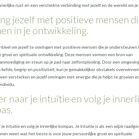
innerlijke rust en een versterkte verbinding met jezelf en de wereld om je
g jezelf met positieve mensen di
en in je ontwikkeling.
ntieel om jezelf te omringen met positieve mensen die je ondersteunen i
e groei en spirituele ontwikkeling. Deze mensen vormen een bron van
 aanmoediging en steun op je pad naar zelfontplooiing. Door een omgevin
 liefde, begrip en positiviteit, kun je gemakkelijker obstakels overwinnen,
wen versterken en jezelf omringen met energie die je helpt te groeien e
individu.
er naar je intuïtie en volg je innerl
as.
 je intuïtie en volg je innerlijke kompas. Je intuïtie is als een wijze raadge
nnen weet wat het beste is voor jouw persoonlijke groei en spirituele