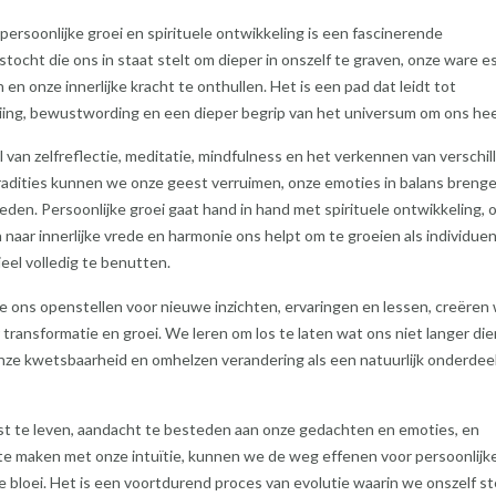
 persoonlijke groei en spirituele ontwikkeling is een fascinerende
tocht die ons in staat stelt om dieper in onszelf te graven, onze ware e
 en onze innerlijke kracht te onthullen. Het is een pad dat leidt tot
iing, bewustwording en een dieper begrip van het universum om ons he
 van zelfreflectie, meditatie, mindfulness en het verkennen van verschi
tradities kunnen we onze geest verruimen, onze emoties in balans breng
oeden. Persoonlijke groei gaat hand in hand met spirituele ontwikkeling,
 naar innerlijke vrede en harmonie ons helpt om te groeien als individue
eel volledig te benutten.
ons openstellen voor nieuwe inzichten, ervaringen en lessen, creëren
 transformatie en groei. We leren om los te laten wat ons niet langer die
ze kwetsbaarheid en omhelzen verandering als een natuurlijk onderdee
t te leven, aandacht te besteden aan onze gedachten en emoties, en
te maken met onze intuïtie, kunnen we de weg effenen voor persoonlijke
le bloei. Het is een voortdurend proces van evolutie waarin we onszelf s