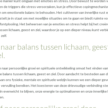
e manier kunt omgaan met emoties en stress. Door bewust te worden v
n de triggers die stress veroorzaken, kun je effectieve copingmechani
 om emotionele balans te behouden. Het cultiveren van innerlijke rust 
stelt je in staat om met moeilijke situaties om te gaan en biedt ruimte vo
lfontplooiing. Het beheersen van je emoties en stress helpt bij het creë
ssen lichaam, geest en ziel, waardoor je op een dieper niveau kunt verb
zelf.
naar balans tussen lichaam, gees
l.
 naar persoonlijke groei en spirituele ontwikkeling omvat het vinden va
 balans tussen lichaam, geest en ziel. Door aandacht te besteden aan 
an ons fysieke, mentale en spirituele welzijn kunnen we een dieper gev
 vervulling bereiken. Het koesteren van deze drievoudige verbinding ste
 in evenwicht te blijven, onze energie te optimaliseren en onze innerlijke
en.