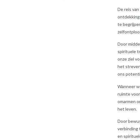
De reis van
ontdekkings
te begrijpen
zelfontploo
Door middel
spirituele 
onze ziel v
het streven
ons potenti
Wanneer we 
ruimte voor
omarmen on
het leven.
Door bewus
verbinding 
en spiritue