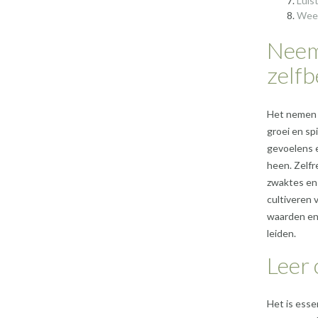
Luist
Wees
Neem 
zelfb
Het nemen v
groei en sp
gevoelens e
heen. Zelfr
zwaktes en 
cultiveren 
waarden en
leiden.
Leer 
Het is esse