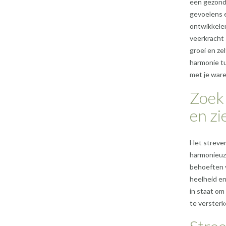
een gezond
gevoelens e
ontwikkelen
veerkracht 
groei en ze
harmonie tu
met je ware 
Zoek 
en zie
Het streven
harmonieuze
behoeften v
heelheid en
in staat om
te versterk