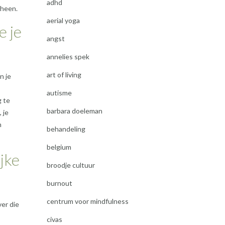
adhd
 heen.
aerial yoga
e je
angst
annelies spek
art of living
n je
autisme
g te
barbara doeleman
 je
n
behandeling
belgium
ijke
broodje cultuur
burnout
centrum voor mindfulness
ver die
civas