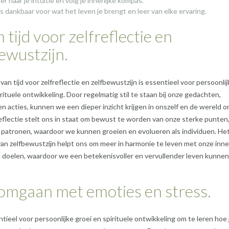
er naar je intuïtie en volg je innerlijke kompas.
 dankbaar voor wat het leven je brengt en leer van elke ervaring.
tijd voor zelfreflectie en
ewustzijn.
an tijd voor zelfreflectie en zelfbewustzijn is essentieel voor persoonlij
irituele ontwikkeling. Door regelmatig stil te staan bij onze gedachten,
n acties, kunnen we een dieper inzicht krijgen in onszelf en de wereld 
eflectie stelt ons in staat om bewust te worden van onze sterke punten
patronen, waardoor we kunnen groeien en evolueren als individuen. He
van zelfbewustzijn helpt ons om meer in harmonie te leven met onze inner
 doelen, waardoor we een betekenisvoller en vervullender leven kunnen
omgaan met emoties en stress.
ntieel voor persoonlijke groei en spirituele ontwikkeling om te leren hoe 