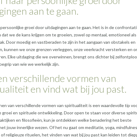
f naar persoonlijke groei door
gingen aan te gaan.
 persoonlijke groei door uitdagingen aan te gaan. Het is in de confrontat
 dat we de kans krijgen om te groeien, zowel op mentaal, emotioneel als
vlak. Door moedig en vastberaden te zijn in het aangaan van obstakels en
n, kunnen we onze grenzen verleggen, onze veerkracht versterken en o
en. Elke uitdaging die we overwinnen, brengt ons dichter bij zelfontploo
begrip van wie we werkelijk zijn.
en verschillende vormen van
tualiteit en vind wat bij jou past.
en van verschillende vormen van spiritualiteit is een waardevolle tip vo
e groei en spirituele ontwikkeling. Door open te staan voor diverse spirit
praktijken en filosofieën, kun je ontdekken welke benadering het beste
et jouw innerlijke wezen. Of het nu gaat om meditatie, yoga, mindfulnes
of religieuze rituelen, het vinden van wat bij jou past kan leiden tot di