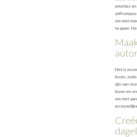
emoties en 
zelfcompass
om met meer
te gaan. Het
Maak 
autom
Het is esse
leven, zoa
zijn van on
leven en on
om met aan
en innerlij
Creëe
dagel