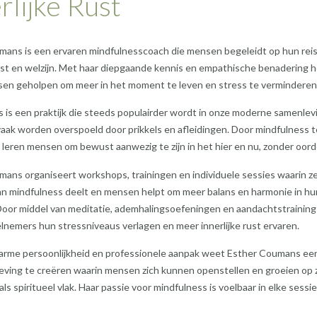
rlijke Rust
mans is een ervaren mindfulnesscoach die mensen begeleidt op hun reis
rust en welzijn. Met haar diepgaande kennis en empathische benadering h
sen geholpen om meer in het moment te leven en stress te verminderen
 is een praktijk die steeds populairder wordt in onze moderne samenlev
aak worden overspoeld door prikkels en afleidingen. Door mindfulness t
leren mensen om bewust aanwezig te zijn in het hier en nu, zonder oord
ans organiseert workshops, trainingen en individuele sessies waarin z
an mindfulness deelt en mensen helpt om meer balans en harmonie in hu
Door middel van meditatie, ademhalingsoefeningen en aandachtstraining
nemers hun stressniveaus verlagen en meer innerlijke rust ervaren.
arme persoonlijkheid en professionele aanpak weet Esther Coumans ee
eving te creëren waarin mensen zich kunnen openstellen en groeien op
als spiritueel vlak. Haar passie voor mindfulness is voelbaar in elke sessie