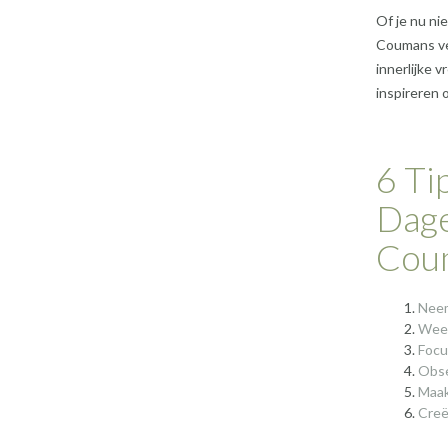
Of je nu ni
Coumans ve
innerlijke 
inspireren 
6 Ti
Dage
Cou
Neem
Wees
Focu
Obse
Maak
Creë