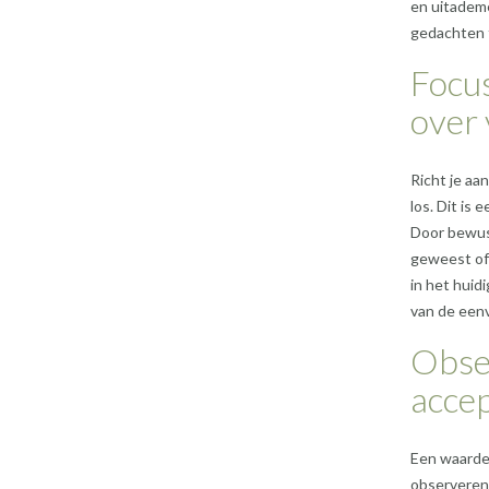
en uitademe
gedachten t
Focus
over 
Richt je aa
los. Dit is
Door bewust
geweest of 
in het huid
van de een
Obser
accep
Een waardev
observeren 