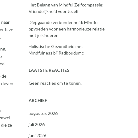
Het Belang van Mindful Zelfcompassie:
Vriendelijkheid voor Jezelf
 naar
Diepgaande verbondenheid: Mindful
opvoeden voor een harmonieuze relatie
eeft ze
met je kinderen
.
Holistische Gezondheid met
ing,
Mindfulness bij Radboudumc
e
eel.
LAATSTE REACTIES
e de
Geen reacties om te tonen.
n leven
ARCHIEF
n
augustus 2026
 zowel
juli 2026
 die ze
juni 2026