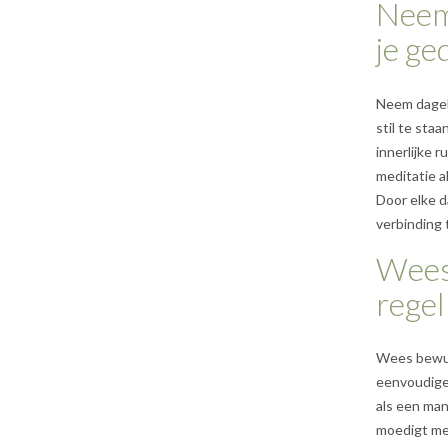
Neem 
je ge
Neem dageli
stil te sta
innerlijke 
meditatie a
Door elke d
verbinding t
Wees
regel
Wees bewus
eenvoudige 
als een man
moedigt men