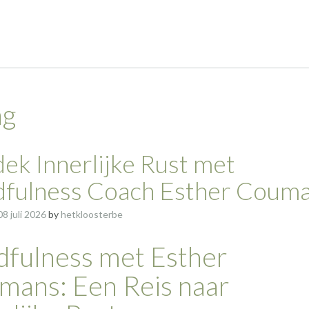
ng
ek Innerlijke Rust met
fulness Coach Esther Coum
08 juli 2026
by
hetkloosterbe
dfulness met Esther
mans: Een Reis naar