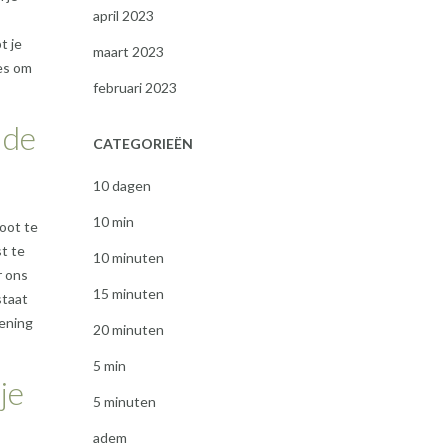
april 2023
t je
maart 2023
es om
februari 2023
 de
CATEGORIEËN
10 dagen
10 min
oot te
t te
10 minuten
r ons
15 minuten
staat
oening
20 minuten
5 min
je
5 minuten
adem