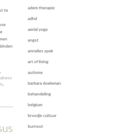
adem therapie
st te
adhd
kse
aerial yoga
te
rmen
angst
rbinden
annelies spek
art of living
,
autisme
ulness
barbara doeleman
jn
,
behandeling
belgium
broodje cultuur
sus
burnout