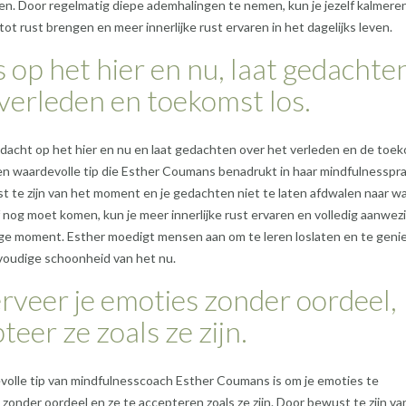
n. Door regelmatig diepe ademhalingen te nemen, kun je jezelf kalmeren
ot rust brengen en meer innerlijke rust ervaren in het dagelijks leven.
 op het hier en nu, laat gedachte
verleden en toekomst los.
ndacht op het hier en nu en laat gedachten over het verleden en de toe
 een waardevolle tip die Esther Coumans benadrukt in haar mindfulnessprak
 te zijn van het moment en je gedachten niet te laten afdwalen naar wa
nog moet komen, kun je meer innerlijke rust ervaren en volledig aanwezig
ige moment. Esther moedigt mensen aan om te leren loslaten en te geni
voudige schoonheid van het nu.
veer je emoties zonder oordeel,
teer ze zoals ze zijn.
olle tip van mindfulnesscoach Esther Coumans is om je emoties te
zonder oordeel en ze te accepteren zoals ze zijn. Door bewust te zijn van