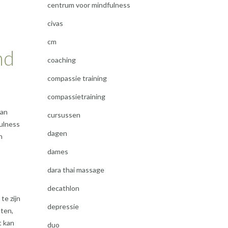
centrum voor mindfulness
civas
cm
nd
coaching
compassie training
compassietraining
aan
cursussen
ulness
dagen
n
dames
dara thai massage
decathlon
te zijn
depressie
hten,
t kan
duo