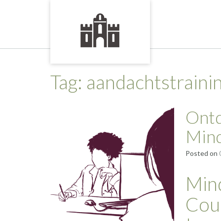
Skip
to
content
Tag:
aandachtstraini
Ontd
Mind
Posted on
Min
Cou