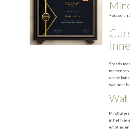
Mind
Posted on
Curs
Inne
Steeds meer
momenten v
online kan 
wanneer het
Wat 
Mindfulness
in het hier
emoties en 