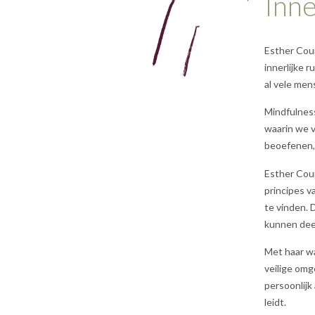
Inne
Esther Cou
innerlijke 
al vele men
Mindfulness
waarin we v
beoefenen, 
Esther Coum
principes v
te vinden. 
kunnen deel
Met haar w
veilige omg
persoonlijk 
leidt.