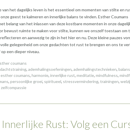
e van het dagelijks leven is het essentieel om momenten van stilte en ru
onze geest te kalmeren en innerlijke balans te vinden. Esther Coumans
et belang van het inlassen van deze kostbare momenten in onze dagelij
or bewust ruimte te maken voor stilte, kunnen we onszelf toestaan om 
reflecteren en aanwezig te zijn in het hier en nu. Deze kleine pauzes vo
volle gelegenheid om onze gedachten tot rust te brengen en ons te ve
 op een dieper niveau.
sther coumans
dachtstraining
,
ademhalingsoefeningen
,
ademhalingstechnieken
,
balans
,
esther coumans
,
harmonie
,
innerlijke rust
,
meditatie
,
mindfulness
,
mindf
umans
,
persoonlijke groei
,
spiritueel
,
stressvermindering
,
trainingen
,
welzi
,
zelfcompassie
 Innerlijke Rust: Volg een Cur