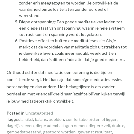
zonder erin meegezogen te worden. Je ontwikkelt de
vaardigheid om ze los te laten zonder oordeel of
weerstand.
Diepe ontspanning: Een goede meditatie kan leiden tot
een diepe staat van ontspanning, waarin je hele systeem
tot rust komt en spanning wordt losgelaten.
Positieve effecten buiten de meditatiesessie: Als je
merkt dat de voordelen van meditatie zich uitstrekken tot
je dagelijkse leven, zoals meer geduld, veerkracht en
helderheid, dan is dit een indicatie dat je goed mediteert.
Onthoud echter dat meditatie een oefening is die tijd en
consistentie vergt. Het kan zijn dat sommige meditatiesessies
beter verlopen dan andere. Het belangrijkste is om zonder
oordeel en met vriendelijkheid naar jezelf te blijven kijken terwijl
je jouw meditatiepraktijk ontwikkelt.
Posted in
Uncategorized
Tagged
artikel
,
balans
,
beelden
,
comfortabel zitten of liggen
,
dagelijks leven
,
diepe ademhalingen nemen
,
diepere zelf
,
drukte
,
gemoedstoestand
,
gestoord worden
,
gewenst resultaat
,