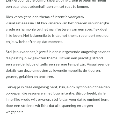
Zorg ervoor dat je comfortabel zit of ligt, sluit je ogen en neem
een paar diepe ademhalingen om tot rust te komen.
Kies vervolgens een thema of intentie voor jouw
visualisatiesessie. Dit kan variëren van het creëren van innerlijke
vrede en harmonie tot het manifesteren van een specifiek doel
in je leven. Het belangrijkste is dat het thema resoneert met jou
en jouw behoeften op dat moment.
Stel je nu voor dat je jezelf in een rustgevende omgeving bevindt
die past bij jouw gekozen thema. Dit kan een prachtig strand,
een weelderig bos of zelfs een serene tempel zijn. Visualiseer de
details van deze omgeving zo levendig mogelijk: de kleuren,
geuren, geluiden en texturen.
Terwijl je in deze omgeving bent, kun je ook symbolen of beelden
oproepen die resoneren met jouw intentie. Bijvoorbeeld, als je
innerlijke vrede wilt ervaren, stel je dan voor dat je omringd bent
door een stralend wit licht dat alle spanning en zorgen
wegspoelt.