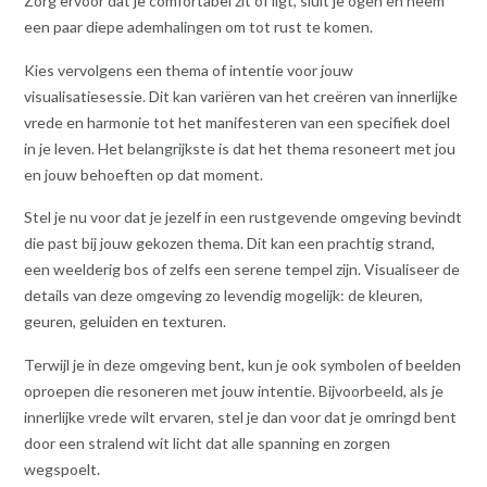
Zorg ervoor dat je comfortabel zit of ligt, sluit je ogen en neem
een paar diepe ademhalingen om tot rust te komen.
Kies vervolgens een thema of intentie voor jouw
visualisatiesessie. Dit kan variëren van het creëren van innerlijke
vrede en harmonie tot het manifesteren van een specifiek doel
in je leven. Het belangrijkste is dat het thema resoneert met jou
en jouw behoeften op dat moment.
Stel je nu voor dat je jezelf in een rustgevende omgeving bevindt
die past bij jouw gekozen thema. Dit kan een prachtig strand,
een weelderig bos of zelfs een serene tempel zijn. Visualiseer de
details van deze omgeving zo levendig mogelijk: de kleuren,
geuren, geluiden en texturen.
Terwijl je in deze omgeving bent, kun je ook symbolen of beelden
oproepen die resoneren met jouw intentie. Bijvoorbeeld, als je
innerlijke vrede wilt ervaren, stel je dan voor dat je omringd bent
door een stralend wit licht dat alle spanning en zorgen
wegspoelt.