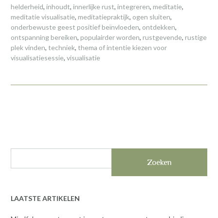
helderheid
,
inhoudt
,
innerlijke rust
,
integreren
,
meditatie
,
meditatie visualisatie
,
meditatiepraktijk
,
ogen sluiten
,
onderbewuste geest positief beïnvloeden
,
ontdekken
,
ontspanning bereiken
,
populairder worden
,
rustgevende
,
rustige
plek vinden
,
techniek
,
thema of intentie kiezen voor
visualisatiesessie
,
visualisatie
Zoeken
LAATSTE ARTIKELEN