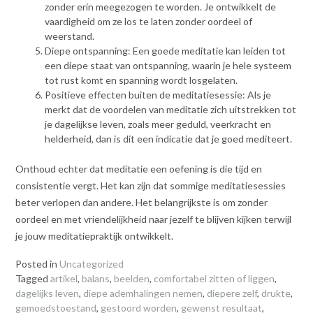
zonder erin meegezogen te worden. Je ontwikkelt de
vaardigheid om ze los te laten zonder oordeel of
weerstand.
Diepe ontspanning: Een goede meditatie kan leiden tot
een diepe staat van ontspanning, waarin je hele systeem
tot rust komt en spanning wordt losgelaten.
Positieve effecten buiten de meditatiesessie: Als je
merkt dat de voordelen van meditatie zich uitstrekken tot
je dagelijkse leven, zoals meer geduld, veerkracht en
helderheid, dan is dit een indicatie dat je goed mediteert.
Onthoud echter dat meditatie een oefening is die tijd en
consistentie vergt. Het kan zijn dat sommige meditatiesessies
beter verlopen dan andere. Het belangrijkste is om zonder
oordeel en met vriendelijkheid naar jezelf te blijven kijken terwijl
je jouw meditatiepraktijk ontwikkelt.
Posted in
Uncategorized
Tagged
artikel
,
balans
,
beelden
,
comfortabel zitten of liggen
,
dagelijks leven
,
diepe ademhalingen nemen
,
diepere zelf
,
drukte
,
gemoedstoestand
,
gestoord worden
,
gewenst resultaat
,