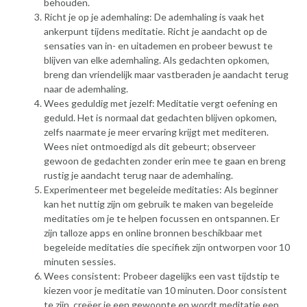
behouden.
Richt je op je ademhaling: De ademhaling is vaak het
ankerpunt tijdens meditatie. Richt je aandacht op de
sensaties van in- en uitademen en probeer bewust te
blijven van elke ademhaling. Als gedachten opkomen,
breng dan vriendelijk maar vastberaden je aandacht terug
naar de ademhaling.
Wees geduldig met jezelf: Meditatie vergt oefening en
geduld. Het is normaal dat gedachten blijven opkomen,
zelfs naarmate je meer ervaring krijgt met mediteren.
Wees niet ontmoedigd als dit gebeurt; observeer
gewoon de gedachten zonder erin mee te gaan en breng
rustig je aandacht terug naar de ademhaling.
Experimenteer met begeleide meditaties: Als beginner
kan het nuttig zijn om gebruik te maken van begeleide
meditaties om je te helpen focussen en ontspannen. Er
zijn talloze apps en online bronnen beschikbaar met
begeleide meditaties die specifiek zijn ontworpen voor 10
minuten sessies.
Wees consistent: Probeer dagelijks een vast tijdstip te
kiezen voor je meditatie van 10 minuten. Door consistent
te zijn, creëer je een gewoonte en wordt meditatie een