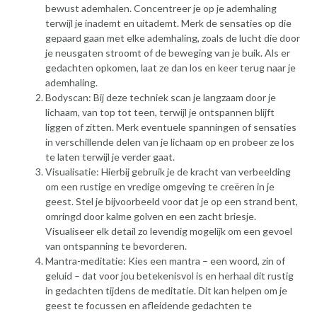
bewust ademhalen. Concentreer je op je ademhaling
terwijl je inademt en uitademt. Merk de sensaties op die
gepaard gaan met elke ademhaling, zoals de lucht die door
je neusgaten stroomt of de beweging van je buik. Als er
gedachten opkomen, laat ze dan los en keer terug naar je
ademhaling.
Bodyscan: Bij deze techniek scan je langzaam door je
lichaam, van top tot teen, terwijl je ontspannen blijft
liggen of zitten. Merk eventuele spanningen of sensaties
in verschillende delen van je lichaam op en probeer ze los
te laten terwijl je verder gaat.
Visualisatie: Hierbij gebruik je de kracht van verbeelding
om een rustige en vredige omgeving te creëren in je
geest. Stel je bijvoorbeeld voor dat je op een strand bent,
omringd door kalme golven en een zacht briesje.
Visualiseer elk detail zo levendig mogelijk om een gevoel
van ontspanning te bevorderen.
Mantra-meditatie: Kies een mantra – een woord, zin of
geluid – dat voor jou betekenisvol is en herhaal dit rustig
in gedachten tijdens de meditatie. Dit kan helpen om je
geest te focussen en afleidende gedachten te