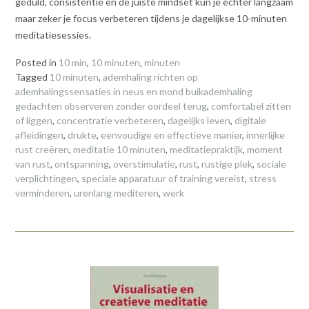
geduld, consistentie en de juiste mindset kun je echter langzaam
maar zeker je focus verbeteren tijdens je dagelijkse 10-minuten
meditatiesessies.
Posted in
10 min
,
10 minuten
,
minuten
Tagged
10 minuten
,
ademhaling richten op
ademhalingssensaties in neus en mond buikademhaling
gedachten observeren zonder oordeel terug
,
comfortabel zitten
of liggen
,
concentratie verbeteren
,
dagelijks leven
,
digitale
afleidingen
,
drukte
,
eenvoudige en effectieve manier
,
innerlijke
rust creëren
,
meditatie 10 minuten
,
meditatiepraktijk
,
moment
van rust
,
ontspanning
,
overstimulatie
,
rust
,
rustige plek
,
sociale
verplichtingen
,
speciale apparatuur of training vereist
,
stress
verminderen
,
urenlang mediteren
,
werk