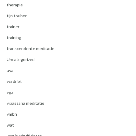
therapie
tijn touber
trainer
training
transcendente meditatie
Uncategorized
uva
verdriet
vgz
vipassana meditatie
vmbn
wat
wat is mindfulness