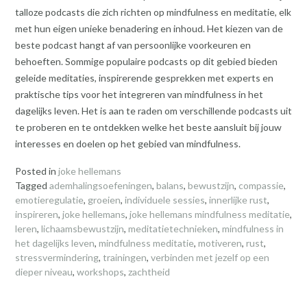
talloze podcasts die zich richten op mindfulness en meditatie, elk
met hun eigen unieke benadering en inhoud. Het kiezen van de
beste podcast hangt af van persoonlijke voorkeuren en
behoeften. Sommige populaire podcasts op dit gebied bieden
geleide meditaties, inspirerende gesprekken met experts en
praktische tips voor het integreren van mindfulness in het
dagelijks leven. Het is aan te raden om verschillende podcasts uit
te proberen en te ontdekken welke het beste aansluit bij jouw
interesses en doelen op het gebied van mindfulness.
Posted in
joke hellemans
Tagged
ademhalingsoefeningen
,
balans
,
bewustzijn
,
compassie
,
emotieregulatie
,
groeien
,
individuele sessies
,
innerlijke rust
,
inspireren
,
joke hellemans
,
joke hellemans mindfulness meditatie
,
leren
,
lichaamsbewustzijn
,
meditatietechnieken
,
mindfulness in
het dagelijks leven
,
mindfulness meditatie
,
motiveren
,
rust
,
stressvermindering
,
trainingen
,
verbinden met jezelf op een
dieper niveau
,
workshops
,
zachtheid