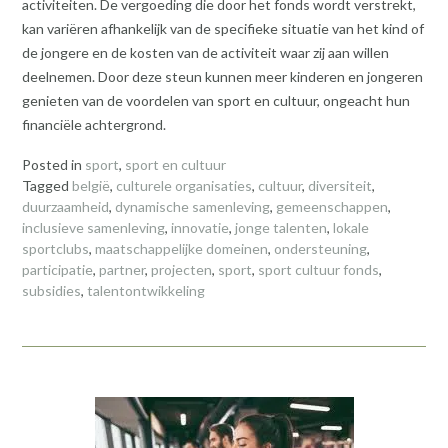
activiteiten. De vergoeding die door het fonds wordt verstrekt,
kan variëren afhankelijk van de specifieke situatie van het kind of
de jongere en de kosten van de activiteit waar zij aan willen
deelnemen. Door deze steun kunnen meer kinderen en jongeren
genieten van de voordelen van sport en cultuur, ongeacht hun
financiële achtergrond.
Posted in
sport
,
sport en cultuur
Tagged
belgië
,
culturele organisaties
,
cultuur
,
diversiteit
,
duurzaamheid
,
dynamische samenleving
,
gemeenschappen
,
inclusieve samenleving
,
innovatie
,
jonge talenten
,
lokale
sportclubs
,
maatschappelijke domeinen
,
ondersteuning
,
participatie
,
partner
,
projecten
,
sport
,
sport cultuur fonds
,
subsidies
,
talentontwikkeling