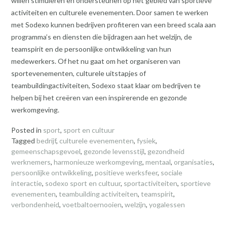
willen stimuleren en ondersteunen op het gebied van sportieve
activiteiten en culturele evenementen. Door samen te werken
met Sodexo kunnen bedrijven profiteren van een breed scala aan
programma’s en diensten die bijdragen aan het welzijn, de
teamspirit en de persoonlijke ontwikkeling van hun
medewerkers. Of het nu gaat om het organiseren van
sportevenementen, culturele uitstapjes of
teambuildingactiviteiten, Sodexo staat klaar om bedrijven te
helpen bij het creëren van een inspirerende en gezonde
werkomgeving.
Posted in
sport
,
sport en cultuur
Tagged
bedrijf
,
culturele evenementen
,
fysiek
,
gemeenschapsgevoel
,
gezonde levensstijl
,
gezondheid
werknemers
,
harmonieuze werkomgeving
,
mentaal
,
organisaties
,
persoonlijke ontwikkeling
,
positieve werksfeer
,
sociale
interactie
,
sodexo sport en cultuur
,
sportactiviteiten
,
sportieve
evenementen
,
teambuilding activiteiten
,
teamspirit
,
verbondenheid
,
voetbaltoernooien
,
welzijn
,
yogalessen