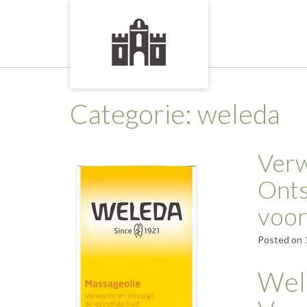
Skip
to
content
Categorie:
weleda
Verw
Ont
voor
Posted on
Wel