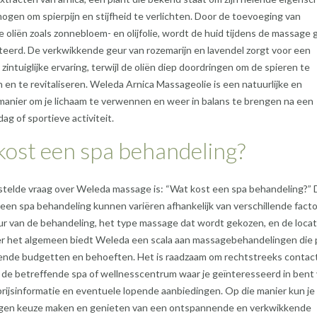
ogen om spierpijn en stijfheid te verlichten. Door de toevoeging van
e oliën zoals zonnebloem- en olijfolie, wordt de huid tijdens de massage
eerd. De verkwikkende geur van rozemarijn en lavendel zorgt voor een
intuiglijke ervaring, terwijl de oliën diep doordringen om de spieren te
en te revitaliseren. Weleda Arnica Massageolie is een natuurlijke en
manier om je lichaam te verwennen en weer in balans te brengen na een
ag of sportieve activiteit.
kost een spa behandeling?
stelde vraag over Weleda massage is: “Wat kost een spa behandeling?” 
een spa behandeling kunnen variëren afhankelijk van verschillende facto
ur van de behandeling, het type massage dat wordt gekozen, en de locat
er het algemeen biedt Weleda een scala aan massagebehandelingen die
llende budgetten en behoeften. Het is raadzaam om rechtstreeks contac
de betreffende spa of wellnesscentrum waar je geïnteresseerd in bent
prijsinformatie en eventuele lopende aanbiedingen. Op die manier kun je
en keuze maken en genieten van een ontspannende en verkwikkende