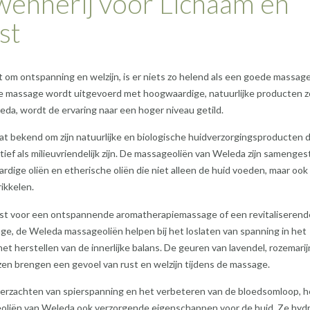
wennerij voor Lichaam en
st
t om ontspanning en welzijn, is er niets zo helend als een goede massage
e massage wordt uitgevoerd met hoogwaardige, natuurlijke producten z
eda, wordt de ervaring naar een hoger niveau getild.
t bekend om zijn natuurlijke en biologische huidverzorgingsproducten d
tief als milieuvriendelijk zijn. De massageoliën van Weleda zijn samengest
ardige oliën en etherische oliën die niet alleen de huid voeden, maar ook
rikkelen.
iest voor een ontspannende aromatherapiemassage of een revitaliserend
e, de Weleda massageoliën helpen bij het loslaten van spanning in het
het herstellen van de innerlijke balans. De geuren van lavendel, rozemarij
ozen brengen een gevoel van rust en welzijn tijdens de massage.
verzachten van spierspanning en het verbeteren van de bloedsomloop, 
oliën van Weleda ook verzorgende eigenschappen voor de huid. Ze hyd