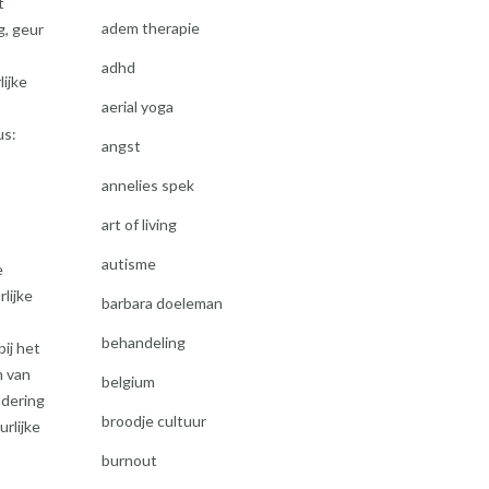
t
adem therapie
g, geur
adhd
ijke
aerial yoga
us:
angst
annelies spek
art of living
autisme
e
lijke
barbara doeleman
behandeling
bij het
n van
belgium
adering
broodje cultuur
rlijke
burnout