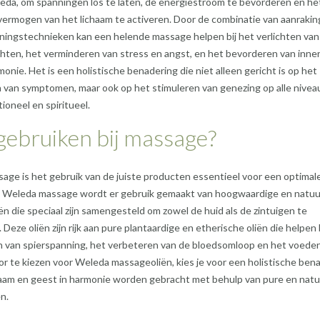
eda, om spanningen los te laten, de energiestroom te bevorderen en he
vermogen van het lichaam te activeren. Door de combinatie van aanrakin
ningstechnieken kan een helende massage helpen bij het verlichten van
chten, het verminderen van stress en angst, en het bevorderen van innerl
monie. Het is een holistische benadering die niet alleen gericht is op het
van symptomen, maar ook op het stimuleren van genezing op alle nivea
ioneel en spiritueel.
gebruiken bij massage?
sage is het gebruik van de juiste producten essentieel voor een optimal
ij Weleda massage wordt er gebruik gemaakt van hoogwaardige en natuur
n die speciaal zijn samengesteld om zowel de huid als de zintuigen te
Deze oliën zijn rijk aan pure plantaardige en etherische oliën die helpen 
 van spierspanning, het verbeteren van de bloedsomloop en het voede
or te kiezen voor Weleda massageoliën, kies je voor een holistische ben
haam en geest in harmonie worden gebracht met behulp van pure en natuu
n.