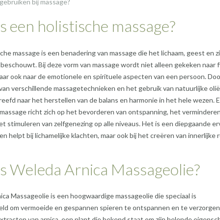
gebruiken bij massage?
s een holistische massage?
sche massage is een benadering van massage die het lichaam, geest en zie
beschouwt. Bij deze vorm van massage wordt niet alleen gekeken naar f
aar ook naar de emotionele en spirituele aspecten van een persoon. Doo
an verschillende massagetechnieken en het gebruik van natuurlijke olië
eefd naar het herstellen van de balans en harmonie in het hele wezen. 
 massage richt zich op het bevorderen van ontspanning, het vermindere
et stimuleren van zelfgenezing op alle niveaus. Het is een diepgaande er
een helpt bij lichamelijke klachten, maar ook bij het creëren van innerlijke 
is Weleda Arnica Massageolie?
ca Massageolie is een hoogwaardige massageolie die speciaal is
ld om vermoeide en gespannen spieren te ontspannen en te verzorgen
extracten van arnica, een plant die bekend staat om zijn helende eigens