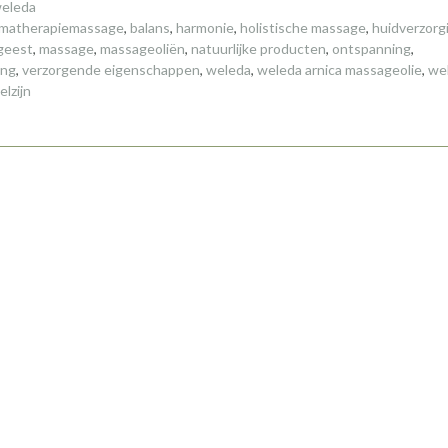
eleda
matherapiemassage
,
balans
,
harmonie
,
holistische massage
,
huidverzorg
 geest
,
massage
,
massageoliën
,
natuurlijke producten
,
ontspanning
,
ing
,
verzorgende eigenschappen
,
weleda
,
weleda arnica massageolie
,
we
elzijn