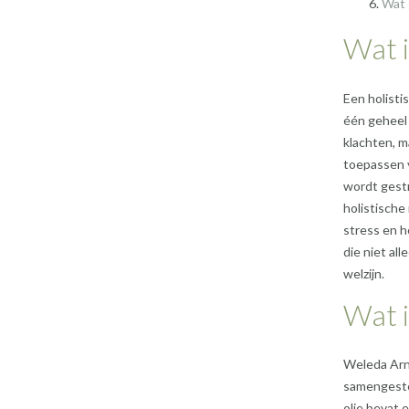
Wat 
Wat i
Een holisti
één geheel 
klachten, m
toepassen v
wordt gestr
holistische
stress en h
die niet all
welzijn.
Wat 
Weleda Arni
samengeste
olie bevat 