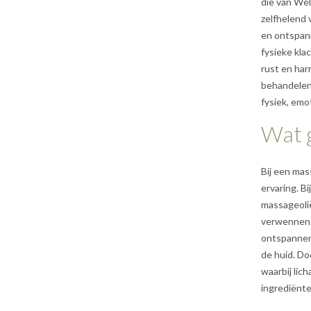
die van Wel
zelfhelend 
en ontspan
fysieke kla
rust en har
behandelen 
fysiek, emot
Wat 
Bij een mas
ervaring. B
massageolië
verwennen. 
ontspannen
de huid. Do
waarbij lic
ingrediënte