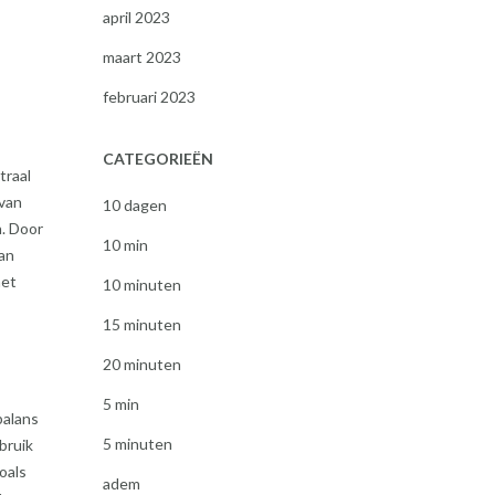
april 2023
maart 2023
februari 2023
CATEGORIEËN
traal
 van
10 dagen
n. Door
10 min
an
het
10 minuten
15 minuten
20 minuten
5 min
balans
5 minuten
bruik
oals
adem