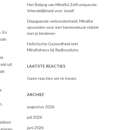
Het Belang van Mindful Zelfcompassie:
Vriendelijkheid voor Jezelf
Diepgaande verbondenheid: Mindful
opvoeden voor een harmonieuze relatie
. En
met je kinderen
oals
Holistische Gezondheid met
Mindfulness bij Radboudumc
ie
eld uit
LAATSTE REACTIES
 de
Geen reacties om te tonen.
e
ARCHIEF
n,
augustus 2026
juli 2026
hebben
juni 2026
rateren