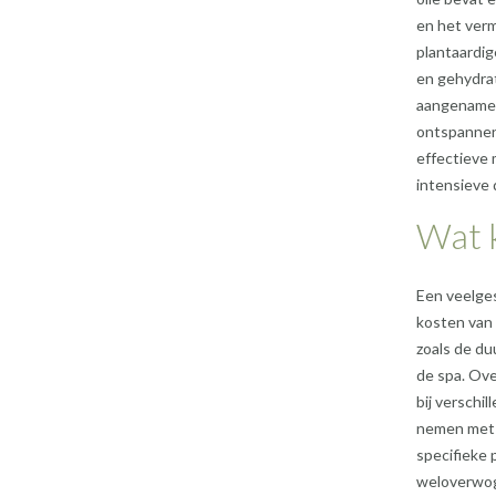
en het verm
plantaardig
en gehydrat
aangename z
ontspannen 
effectieve 
intensieve d
Wat 
Een veelge
kosten van 
zoals de du
de spa. Ov
bij verschi
nemen met 
specifieke 
weloverwog