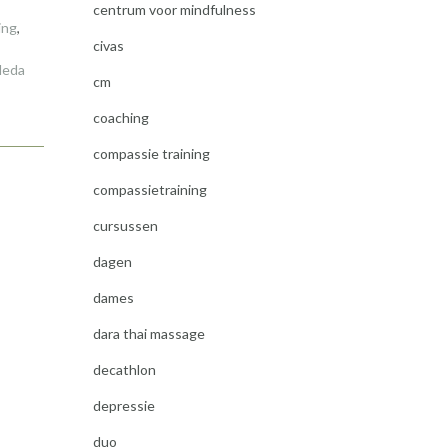
centrum voor mindfulness
ing
,
civas
leda
cm
coaching
compassie training
compassietraining
cursussen
dagen
dames
dara thai massage
decathlon
depressie
duo