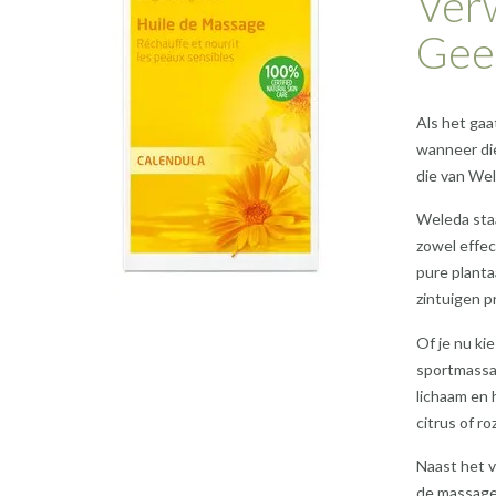
Ver
Gee
Als het gaa
wanneer di
die van Wel
Weleda staa
zowel effec
pure planta
zintuigen p
Of je nu k
sportmassag
lichaam en 
citrus of r
Naast het 
de massage