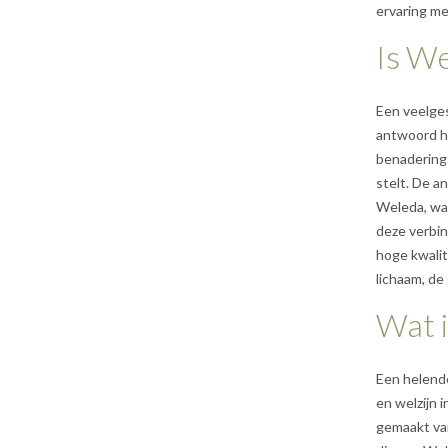
ervaring m
Is We
Een veelges
antwoord hi
benadering 
stelt. De a
Weleda, waa
deze verbin
hoge kwalit
lichaam, de 
Wat 
Een helende
en welzijn 
gemaakt van