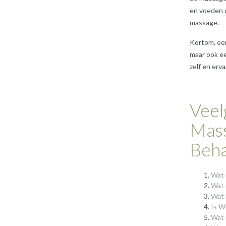
en voeden d
massage.
Kortom, een
maar ook ee
zelf en erv
Veel
Mass
Beha
Wat 
Wat 
Wat 
Is W
Wat 