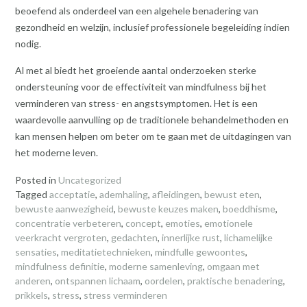
beoefend als onderdeel van een algehele benadering van
gezondheid en welzijn, inclusief professionele begeleiding indien
nodig.
Al met al biedt het groeiende aantal onderzoeken sterke
ondersteuning voor de effectiviteit van mindfulness bij het
verminderen van stress- en angstsymptomen. Het is een
waardevolle aanvulling op de traditionele behandelmethoden en
kan mensen helpen om beter om te gaan met de uitdagingen van
het moderne leven.
Posted in
Uncategorized
Tagged
acceptatie
,
ademhaling
,
afleidingen
,
bewust eten
,
bewuste aanwezigheid
,
bewuste keuzes maken
,
boeddhisme
,
concentratie verbeteren
,
concept
,
emoties
,
emotionele
veerkracht vergroten
,
gedachten
,
innerlijke rust
,
lichamelijke
sensaties
,
meditatietechnieken
,
mindfulle gewoontes
,
mindfulness definitie
,
moderne samenleving
,
omgaan met
anderen
,
ontspannen lichaam
,
oordelen
,
praktische benadering
,
prikkels
,
stress
,
stress verminderen