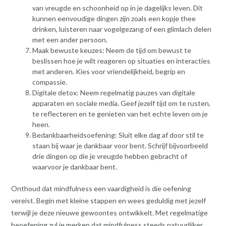
van vreugde en schoonheid op in je dagelijks leven. Dit
kunnen eenvoudige dingen zijn zoals een kopje thee
drinken, luisteren naar vogelgezang of een glimlach delen
met een ander persoon.
Maak bewuste keuzes: Neem de tijd om bewust te
beslissen hoe je wilt reageren op situaties en interacties
met anderen. Kies voor vriendelijkheid, begrip en
compassie.
Digitale detox: Neem regelmatig pauzes van digitale
apparaten en sociale media. Geef jezelf tijd om te rusten,
te reflecteren en te genieten van het echte leven om je
heen.
Bedankbaarheidsoefening: Sluit elke dag af door stil te
staan bij waar je dankbaar voor bent. Schrijf bijvoorbeeld
drie dingen op die je vreugde hebben gebracht of
waarvoor je dankbaar bent.
Onthoud dat mindfulness een vaardigheid is die oefening
vereist. Begin met kleine stappen en wees geduldig met jezelf
terwijl je deze nieuwe gewoontes ontwikkelt. Met regelmatige
beoefening zul je merken dat mindfulness steeds natuurlijker