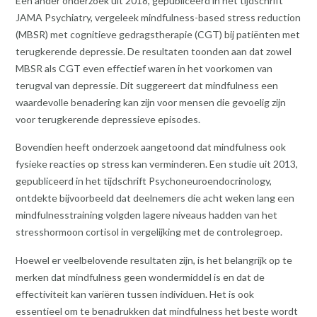
Een ander onderzoek uit 2018, gepubliceerd in het tijdschrift
JAMA Psychiatry, vergeleek mindfulness-based stress reduction
(MBSR) met cognitieve gedragstherapie (CGT) bij patiënten met
terugkerende depressie. De resultaten toonden aan dat zowel
MBSR als CGT even effectief waren in het voorkomen van
terugval van depressie. Dit suggereert dat mindfulness een
waardevolle benadering kan zijn voor mensen die gevoelig zijn
voor terugkerende depressieve episodes.
Bovendien heeft onderzoek aangetoond dat mindfulness ook
fysieke reacties op stress kan verminderen. Een studie uit 2013,
gepubliceerd in het tijdschrift Psychoneuroendocrinology,
ontdekte bijvoorbeeld dat deelnemers die acht weken lang een
mindfulnesstraining volgden lagere niveaus hadden van het
stresshormoon cortisol in vergelijking met de controlegroep.
Hoewel er veelbelovende resultaten zijn, is het belangrijk op te
merken dat mindfulness geen wondermiddel is en dat de
effectiviteit kan variëren tussen individuen. Het is ook
essentieel om te benadrukken dat mindfulness het beste wordt