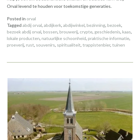
Orval levend te houden voor toekomstige generaties.
Posted in
orval
Tagged
abdij orval
,
abdijkerk
,
abdijwinkel
,
bezinning
,
bezoek
,
bezoek abdij orval
,
bossen
,
brouwerij
,
crypte
,
geschiedenis
,
kaas
,
lokale producten
,
natuurlijke schoonheid
,
praktische informatie
,
proeverij
,
rust
,
souvenirs
,
spiritualiteit
,
trappistenbier
,
tuinen