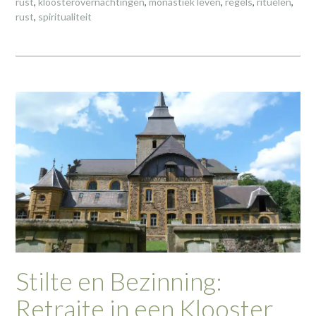
rust
,
kloosterovernachtingen
,
monastiek leven
,
regels
,
rituelen
,
rust
,
spiritualiteit
Stilte en Bezinning:
Retraite in een Klooster