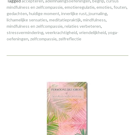
Tagged
accepteren
,
ademhalingsoefeningen
,
begrip
,
cursus
mindfulness en zelfcompassie
,
emotieregulatie
,
emoties
,
fouten
,
gedachten
,
huidige moment
,
innerlijke rust
,
journaling
,
lichamelijke sensaties
,
meditatiepraktijk
,
mindfulness
,
mindfulness en zelfcompassie
,
relaties verbeteren
,
stressvermindering
,
veerkrachtigheid
,
vriendelijkheid
,
yoga-
oefeningen
,
zelfcompassie
,
zelfreflectie