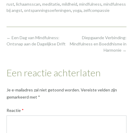
rust
,
lichaamsscan
,
meditatie
,
mildheid
,
mindfulness
,
mindfulness
bij angst
,
ontspanningsoefeningen
,
yoga
,
zelfcompassie
Post
←
Een Dag van Mindfulness:
Diepgaande Verbinding:
navigation
Ontsnap aan de Dagelijkse Drift
Mindfulness en Boeddhisme in
Harmonie
→
Een reactie achterlaten
Je e-mailadres zal niet getoond worden.
Vereiste velden zijn
gemarkeerd met
*
Reactie
*