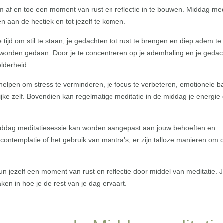
 om af en toe een moment van rust en reflectie in te bouwen. Middag med
n aan de hectiek en tot jezelf te komen.
ijd om stil te staan, je gedachten tot rust te brengen en diep adem te
is worden gedaan. Door je te concentreren op je ademhaling en je geda
elderheid.
helpen om stress te verminderen, je focus te verbeteren, emotionele b
lijke zelf. Bovendien kan regelmatige meditatie in de middag je energie
n middag meditatiesessie kan worden aangepast aan jouw behoeften en
 contemplatie of het gebruik van mantra’s, er zijn talloze manieren om d
un jezelf een moment van rust en reflectie door middel van meditatie. J
ken in hoe je de rest van je dag ervaart.