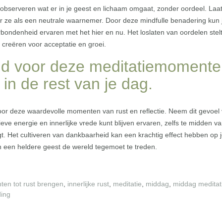
 observeren wat er in je geest en lichaam omgaat, zonder oordeel. Laa
ze als een neutrale waarnemer. Door deze mindfulle benadering kun 
erbondenheid ervaren met het hier en nu. Het loslaten van oordelen stelt
e creëren voor acceptatie en groei.
eid voor deze meditatiemoment
in de rest van je dag.
oor deze waardevolle momenten van rust en reflectie. Neem dit gevoel
eve energie en innerlijke vrede kunt blijven ervaren, zelfs te midden v
t. Het cultiveren van dankbaarheid kan een krachtig effect hebben op 
 een heldere geest de wereld tegemoet te treden.
ten tot rust brengen
,
innerlijke rust
,
meditatie
,
middag
,
middag meditat
ding