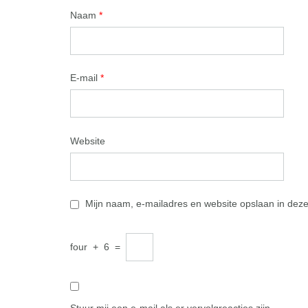
Naam
*
E-mail
*
Website
Mijn naam, e-mailadres en website opslaan in deze
four
+
6
=
Stuur mij een e-mail als er vervolgreacties zijn.