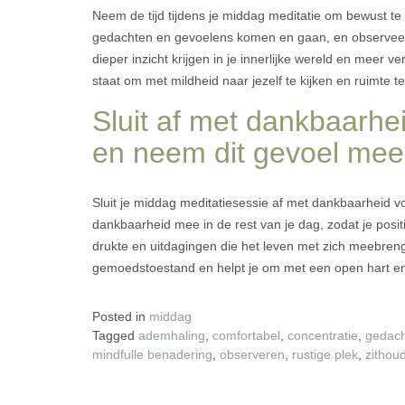
Neem de tijd tijdens je middag meditatie om bewust te
gedachten en gevoelens komen en gaan, en observeer 
dieper inzicht krijgen in je innerlijke wereld en meer v
staat om met mildheid naar jezelf te kijken en ruimte t
Sluit af met dankbaarh
en neem dit gevoel mee 
Sluit je middag meditatiesessie af met dankbaarheid v
dankbaarheid mee in de rest van je dag, zodat je positi
drukte en uitdagingen die het leven met zich meebreng
gemoedstoestand en helpt je om met een open hart en
Posted in
middag
Tagged
ademhaling
,
comfortabel
,
concentratie
,
gedach
mindfulle benadering
,
observeren
,
rustige plek
,
zithou