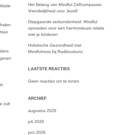
Het Belang van Mindful Zelfcompassie:
itatie
Vriendelijkheid voor Jezelf
Diepgaande verbondenheid: Mindful
 halen.
opvoeden voor een harmonieuze relatie
chten
met je kinderen
Holistische Gezondheid met
alans
Mindfulness bij Radboudumc
 geven
LAATSTE REACTIES
Geen reacties om te tonen.
it
ARCHIEF
e zult
augustus 2026
juli 2026
juni 2026