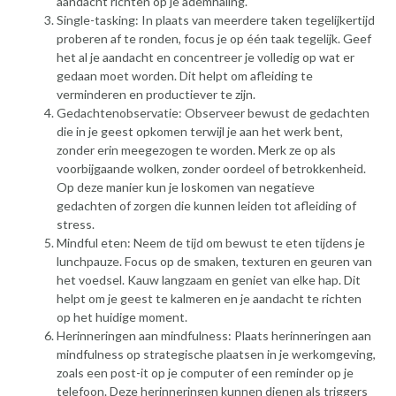
aandacht richten op je ademhaling.
Single-tasking: In plaats van meerdere taken tegelijkertijd
proberen af te ronden, focus je op één taak tegelijk. Geef
het al je aandacht en concentreer je volledig op wat er
gedaan moet worden. Dit helpt om afleiding te
verminderen en productiever te zijn.
Gedachtenobservatie: Observeer bewust de gedachten
die in je geest opkomen terwijl je aan het werk bent,
zonder erin meegezogen te worden. Merk ze op als
voorbijgaande wolken, zonder oordeel of betrokkenheid.
Op deze manier kun je loskomen van negatieve
gedachten of zorgen die kunnen leiden tot afleiding of
stress.
Mindful eten: Neem de tijd om bewust te eten tijdens je
lunchpauze. Focus op de smaken, texturen en geuren van
het voedsel. Kauw langzaam en geniet van elke hap. Dit
helpt om je geest te kalmeren en je aandacht te richten
op het huidige moment.
Herinneringen aan mindfulness: Plaats herinneringen aan
mindfulness op strategische plaatsen in je werkomgeving,
zoals een post-it op je computer of een reminder op je
telefoon. Deze herinneringen kunnen dienen als triggers