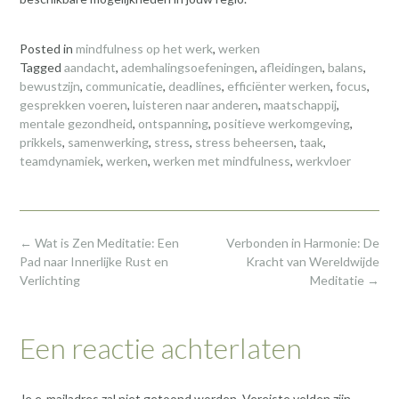
Posted in
mindfulness op het werk
,
werken
Tagged
aandacht
,
ademhalingsoefeningen
,
afleidingen
,
balans
,
bewustzijn
,
communicatie
,
deadlines
,
efficiënter werken
,
focus
,
gesprekken voeren
,
luisteren naar anderen
,
maatschappij
,
mentale gezondheid
,
ontspanning
,
positieve werkomgeving
,
prikkels
,
samenwerking
,
stress
,
stress beheersen
,
taak
,
teamdynamiek
,
werken
,
werken met mindfulness
,
werkvloer
Post
←
Wat is Zen Meditatie: Een
Verbonden in Harmonie: De
navigation
Pad naar Innerlijke Rust en
Kracht van Wereldwijde
Verlichting
Meditatie
→
Een reactie achterlaten
Je e-mailadres zal niet getoond worden.
Vereiste velden zijn