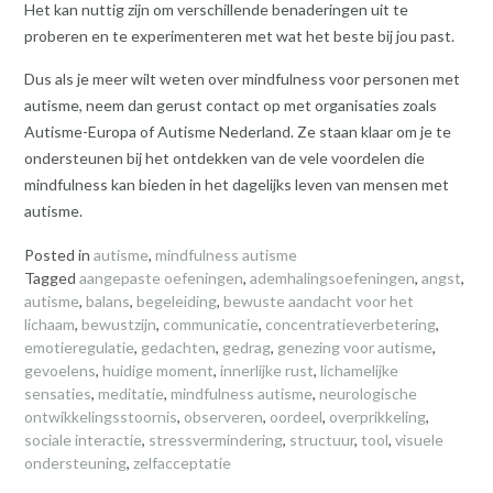
Het kan nuttig zijn om verschillende benaderingen uit te
proberen en te experimenteren met wat het beste bij jou past.
Dus als je meer wilt weten over mindfulness voor personen met
autisme, neem dan gerust contact op met organisaties zoals
Autisme-Europa of Autisme Nederland. Ze staan klaar om je te
ondersteunen bij het ontdekken van de vele voordelen die
mindfulness kan bieden in het dagelijks leven van mensen met
autisme.
Posted in
autisme
,
mindfulness autisme
Tagged
aangepaste oefeningen
,
ademhalingsoefeningen
,
angst
,
autisme
,
balans
,
begeleiding
,
bewuste aandacht voor het
lichaam
,
bewustzijn
,
communicatie
,
concentratieverbetering
,
emotieregulatie
,
gedachten
,
gedrag
,
genezing voor autisme
,
gevoelens
,
huidige moment
,
innerlijke rust
,
lichamelijke
sensaties
,
meditatie
,
mindfulness autisme
,
neurologische
ontwikkelingsstoornis
,
observeren
,
oordeel
,
overprikkeling
,
sociale interactie
,
stressvermindering
,
structuur
,
tool
,
visuele
ondersteuning
,
zelfacceptatie