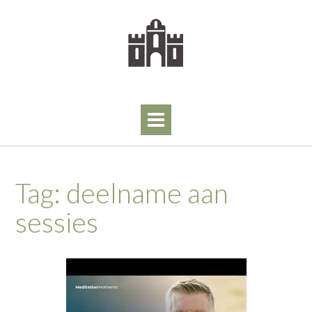
Skip
to
content
Tag:
deelname aan
sessies