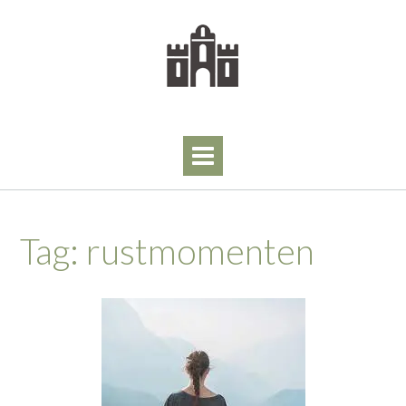
Skip
to
content
Tag:
rustmomenten