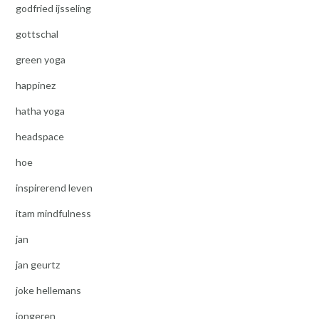
godfried ijsseling
gottschal
green yoga
happinez
hatha yoga
headspace
hoe
inspirerend leven
itam mindfulness
jan
jan geurtz
joke hellemans
jongeren