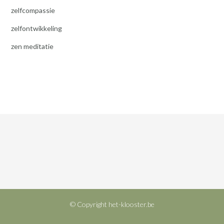
zelfcompassie
zelfontwikkeling
zen meditatie
© Copyright het-klooster.be