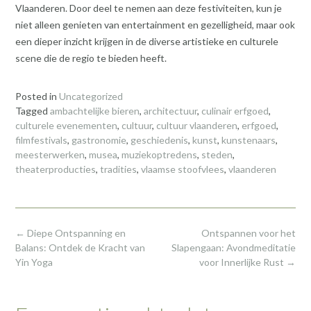
Vlaanderen. Door deel te nemen aan deze festiviteiten, kun je
niet alleen genieten van entertainment en gezelligheid, maar ook
een dieper inzicht krijgen in de diverse artistieke en culturele
scene die de regio te bieden heeft.
Posted in
Uncategorized
Tagged
ambachtelijke bieren
,
architectuur
,
culinair erfgoed
,
culturele evenementen
,
cultuur
,
cultuur vlaanderen
,
erfgoed
,
filmfestivals
,
gastronomie
,
geschiedenis
,
kunst
,
kunstenaars
,
meesterwerken
,
musea
,
muziekoptredens
,
steden
,
theaterproducties
,
tradities
,
vlaamse stoofvlees
,
vlaanderen
Post
←
Diepe Ontspanning en
Ontspannen voor het
navigation
Balans: Ontdek de Kracht van
Slapengaan: Avondmeditatie
Yin Yoga
voor Innerlijke Rust
→