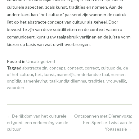
culturele aspecten, zoals kunst, tradities en normen. Aan de
andere kant kan “het cultuur” passend zijn wanneer de nadruk
ligt op het abstracte concept van cultuur als geheel. Door
bewust te zijn van deze subtiliteiten en de context waarin u
communiceert, kunt u uw taalgebruik verfijnen en de juiste vorm
kiezen op basis van wat u wilt overbrengen.
Posted in
Uncategorized
Tagged
abstracte zin
,
concept
,
context
,
correct
,
cultuur
,
de
,
de
of het cultuur
,
het
,
kunst
,
mannelijk
,
nederlandse taal
,
normen
,
onzijdig
,
samenleving
,
taalkundig dilemma
,
tradities
,
vrouwelijk
,
woorden
Post
←
De rijkdom van het culturele
Ontspannen met Dierenyoga:
navigation
erfgoed: een verkenning van de
Een Speelse Twist aan Je
cultuur
Yogasessie
→