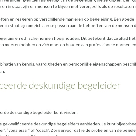
n in staat zijn om mensen te blijven motiveren, zelfs als de resultaten 
eften en reageren op verschillende manieren op begeleiding. Een goede
en in staat zijn om zich aan te passen aan de behoeften van de mensen di
ger zijn en ethische normen hoog houden. Dit betekent dat ze altijd he
gen moeten hebben en zich moeten houden aan professionele normen e
inatie van kennis, vaardigheden en persoonlijke eigenschappen besch
en.
iceerde deskundige begeleider
ceerde deskundige begeleider kunt vinden:
die gekwalificeerde deskundige begeleiders aanbieden. Je kunt bijvoorbe
”, “yogaleraar” of “coach”. Zorg ervoor dat je de profielen van de begele