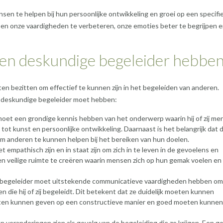
sen te helpen bij hun persoonlijke ontwikkeling en groei op een specifi
pen onze vaardigheden te verbeteren, onze emoties beter te begrijpen 
een deskundige begeleider hebbe
en bezitten om effectief te kunnen zijn in het begeleiden van anderen.
en deskundige begeleider moet hebben:
moet een grondige kennis hebben van het onderwerp waarin hij of zij m
 tot kunst en persoonlijke ontwikkeling. Daarnaast is het belangrijk dat 
m anderen te kunnen helpen bij het bereiken van hun doelen.
mpathisch zijn en in staat zijn om zich in te leven in de gevoelens en
een veilige ruimte te creëren waarin mensen zich op hun gemak voelen e
begeleider moet uitstekende communicatieve vaardigheden hebben om
ie hij of zij begeleidt. Dit betekent dat ze duidelijk moeten kunnen
eten kunnen geven op een constructieve manier en goed moeten kunnen
 veranderingen zien als gevolg van de begeleiding die ze krijgen. Een g