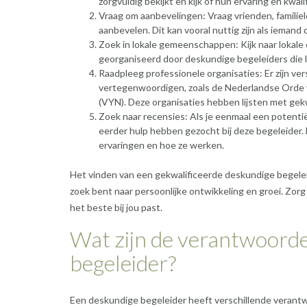
zorgvuldig bekijkt en kijk of hun ervaring en kwal
Vraag om aanbevelingen: Vraag vrienden, familie
aanbevelen. Dit kan vooral nuttig zijn als iemand 
Zoek in lokale gemeenschappen: Kijk naar loka
georganiseerd door deskundige begeleiders die lok
Raadpleeg professionele organisaties: Er zijn ve
vertegenwoordigen, zoals de Nederlandse Ord
(VYN). Deze organisaties hebben lijsten met gekw
Zoek naar recensies: Als je eenmaal een potenti
eerder hulp hebben gezocht bij deze begeleider. D
ervaringen en hoe ze werken.
Het vinden van een gekwalificeerde deskundige begeleid
zoek bent naar persoonlijke ontwikkeling en groei. Zorg
het beste bij jou past.
Wat zijn de verantwoorde
begeleider?
Een deskundige begeleider heeft verschillende verantwoo