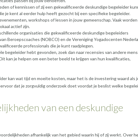
ificaties passen bij jouw behoeften.
leden of kennissen of zij een gekwalificeerde deskundige begeleider ku
die je kent al eerder hulp heeft gezocht bij een specifieke begeleider.
le evenementen, workshops of lessen in jouw gemeenschap. Vaak worden
aal actief zijn.
rschillende organisaties die gekwalificeerde deskundige begeleiders
e van Beroepscoaches (NOBCO) en de Vereniging Yogadocenten Nederl
alificeerde professionals die je kunt raadplegen.
ële begeleider hebt gevonden, zoek dan naar recensies van andere mens
it kan je helpen om een beter beeld te krijgen van hun kwalificaties,
er kan wat tijd en moeite kosten, maar het is de investering waard als j
 ervoor dat je zorgvuldig onderzoek doet voordat je beslist welke begele
lijkheden van een deskundige
rdelijkheden afhankelijk van het gebied waarin hij of zij werkt. Over h