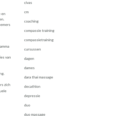
civas
cm
e en
en.
coaching
lnemers
compassie training
compassietraining
gramma
cursussen
ies van
dagen
dames
ng.
dara thai massage
rs zich
decathlon
uele
depressie
duo
duo massage