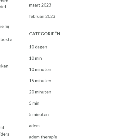
maart 2023
niet
februari 2023
e hij
CATEGORIEËN
t beste
n
10 dagen
10 min
ikken
10 minuten
15 minuten
20 minuten
5 min
5 minuten
adem
eld
iders
adem therapie