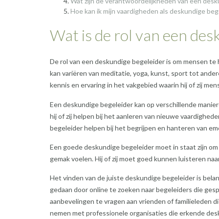
Wat zijn de verantwoordelijkheden van een desk
Hoe kan ik mijn vaardigheden als deskundige beg
Wat is de rol van een des
De rol van een deskundige begeleider is om mensen te he
kan variëren van meditatie, yoga, kunst, sport tot and
kennis en ervaring in het vakgebied waarin hij of zij me
Een deskundige begeleider kan op verschillende manieren
hij of zij helpen bij het aanleren van nieuwe vaardig
begeleider helpen bij het begrijpen en hanteren van e
Een goede deskundige begeleider moet in staat zijn om 
gemak voelen. Hij of zij moet goed kunnen luisteren na
Het vinden van de juiste deskundige begeleider is belan
gedaan door online te zoeken naar begeleiders die gespe
aanbevelingen te vragen aan vrienden of familieleden di
nemen met professionele organisaties die erkende des