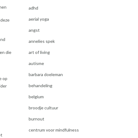
nnen
adhd
aerial yoga
 deze
angst
and
annelies spek
art of living
en die
autisme
barbara doeleman
e op
behandeling
ider
belgium
broodje cultuur
burnout
centrum voor mindfulness
et