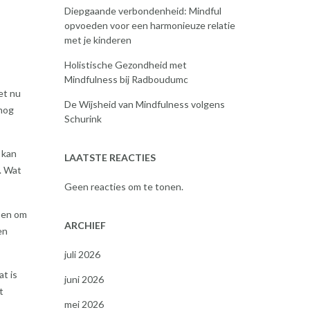
Diepgaande verbondenheid: Mindful
opvoeden voor een harmonieuze relatie
met je kinderen
Holistische Gezondheid met
Mindfulness bij Radboudumc
et nu
De Wijsheid van Mindfulness volgens
 nog
Schurink
 kan
LAATSTE REACTIES
. Wat
Geen reacties om te tonen.
pen om
ARCHIEF
en
juli 2026
t is
juni 2026
t
mei 2026