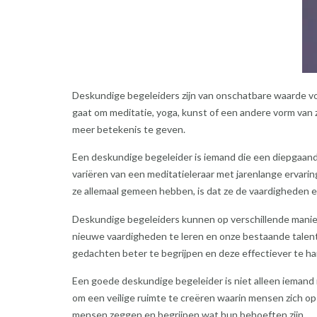
Deskundige begeleiders zijn van onschatbare waarde voo
gaat om meditatie, yoga, kunst of een andere vorm van
meer betekenis te geven.
Een deskundige begeleider is iemand die een diepgaande
variëren van een meditatieleraar met jarenlange ervarin
ze allemaal gemeen hebben, is dat ze de vaardigheden 
Deskundige begeleiders kunnen op verschillende manier
nieuwe vaardigheden te leren en onze bestaande talen
gedachten beter te begrijpen en deze effectiever te h
Een goede deskundige begeleider is niet alleen iemand m
om een veilige ruimte te creëren waarin mensen zich op
mensen zeggen en begrijpen wat hun behoeften zijn.