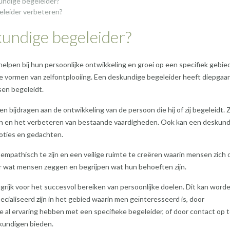
undige begeleider?
eleider verbeteren?
kundige begeleider?
lpen bij hun persoonlijke ontwikkeling en groei op een specifiek gebied
ere vormen van zelfontplooiing. Een deskundige begeleider heeft diepgaa
nsen begeleidt.
 bijdragen aan de ontwikkeling van de persoon die hij of zij begeleidt. 
heden en het verbeteren van bestaande vaardigheden. Ook kan een deskun
moties en gedachten.
empathisch te zijn en een veilige ruimte te creëren waarin mensen zich 
ar wat mensen zeggen en begrijpen wat hun behoeften zijn.
grijk voor het succesvol bereiken van persoonlijke doelen. Dit kan word
cialiseerd zijn in het gebied waarin men geïnteresseerd is, door
e al ervaring hebben met een specifieke begeleider, of door contact op 
kundigen bieden.