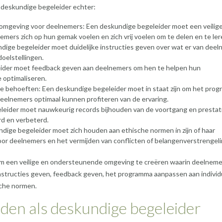
deskundige begeleider echter:
omgeving voor deelnemers: Een deskundige begeleider moet een veilig
rs zich op hun gemak voelen en zich vrij voelen om te delen en te ler
undige begeleider moet duidelijke instructies geven over wat er van dee
doelstellingen.
ider moet feedback geven aan deelnemers om hen te helpen hun
 optimaliseren.
e behoeften: Een deskundige begeleider moet in staat zijn om het pro
deelnemers optimaal kunnen profiteren van de ervaring.
leider moet nauwkeurig records bijhouden van de voortgang en prestat
d en verbeterd.
ige begeleider moet zich houden aan ethische normen in zijn of haar
voor deelnemers en het vermijden van conflicten of belangenverstrengeli
om een veilige en ondersteunende omgeving te creëren waarin deelneme
nstructies geven, feedback geven, het programma aanpassen aan individ
sche normen.
eden als deskundige begeleider