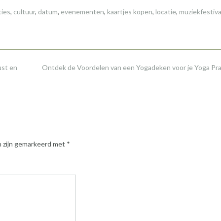
ties
,
cultuur
,
datum
,
evenementen
,
kaartjes kopen
,
locatie
,
muziekfestiva
ust en
Ontdek de Voordelen van een Yogadeken voor je Yoga Pra
n zijn gemarkeerd met
*