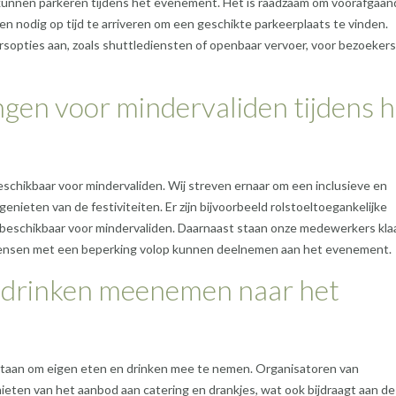
unnen parkeren tijdens het evenement. Het is raadzaam om voorafgaan
n nodig op tijd te arriveren om een geschikte parkeerplaats te vinden.
pties aan, zoals shuttlediensten of openbaar vervoer, voor bezoekers
ingen voor mindervaliden tijdens 
eschikbaar voor mindervaliden. Wij streven ernaar om een inclusieve en
nieten van de festiviteiten. Er zijn bijvoorbeeld rolstoeltoegankelijke
n beschikbaar voor mindervaliden. Daarnaast staan onze medewerkers kla
mensen met een beperking volop kunnen deelnemen aan het evenement.
n drinken meenemen naar het
estaan om eigen eten en drinken mee te nemen. Organisatoren van
eten van het aanbod aan catering en drankjes, wat ook bijdraagt aan de