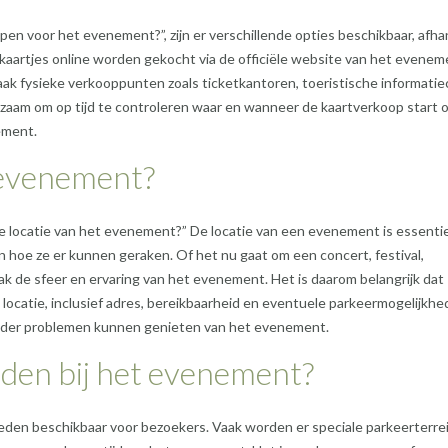
pen voor het evenement?”, zijn er verschillende opties beschikbaar, afhan
kaartjes online worden gekocht via de officiële website van het evenem
vaak fysieke verkooppunten zoals ticketkantoren, toeristische informati
aadzaam om op tijd te controleren waar en wanneer de kaartverkoop start 
ement.
t evenement?
e locatie van het evenement?” De locatie van een evenement is essenti
hoe ze er kunnen geraken. Of het nu gaat om een concert, festival,
aak de sfeer en ervaring van het evenement. Het is daarom belangrijk dat
 locatie, inclusief adres, bereikbaarheid en eventuele parkeermogelijkhe
nder problemen kunnen genieten van het evenement.
eden bij het evenement?
heden beschikbaar voor bezoekers. Vaak worden er speciale parkeerterre