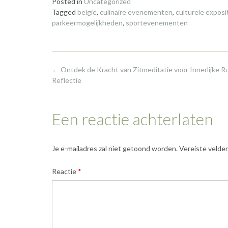
Posted in
Uncategorized
Tagged
belgië
,
culinaire evenementen
,
culturele exposi
parkeermogelijkheden
,
sportevenementen
Post
←
Ontdek de Kracht van Zitmeditatie voor Innerlijke R
navigation
Reflectie
Een reactie achterlaten
Je e-mailadres zal niet getoond worden.
Vereiste velde
Reactie
*