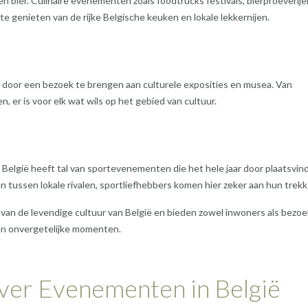
en bier. Culinaire evenementen zoals foodtrucks festivals, bierproeverij
 genieten van de rijke Belgische keuken en lokale lekkernijen.
 door een bezoek te brengen aan culturele exposities en musea. Van
er is voor elk wat wils op het gebied van cultuur.
, België heeft tal van sportevenementen die het hele jaar door plaatsvin
 tussen lokale rivalen, sportliefhebbers komen hier zeker aan hun trekk
an de levendige cultuur van België en bieden zowel inwoners als bezoe
en onvergetelijke momenten.
ver Evenementen in België