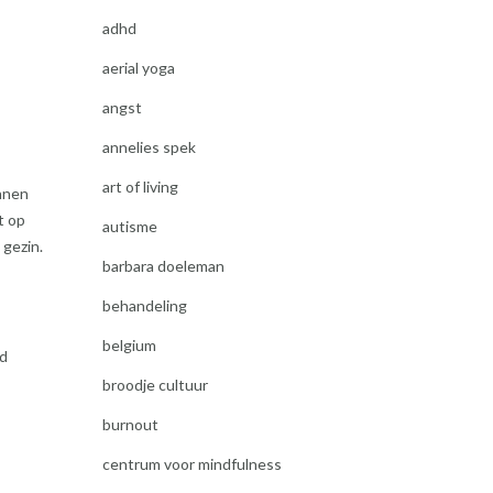
adhd
aerial yoga
angst
annelies spek
art of living
unnen
t op
autisme
 gezin.
barbara doeleman
behandeling
belgium
jd
broodje cultuur
burnout
centrum voor mindfulness