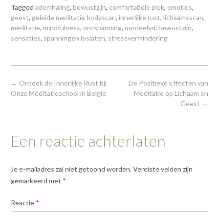
Tagged
ademhaling
,
bewustzijn
,
comfortabele plek
,
emoties
,
geest
,
geleide meditatie bodyscan
,
innerlijke rust
,
lichaamsscan
,
meditatie
,
mindfulness
,
ontspanning
,
oordeelvrij bewustzijn
,
sensaties
,
spanningen loslaten
,
stressvermindering
Post
←
Ontdek de Innerlijke Rust bij
De Positieve Effecten van
navigation
Onze Meditatieschool in België
Meditatie op Lichaam en
Geest
→
Een reactie achterlaten
Je e-mailadres zal niet getoond worden.
Vereiste velden zijn
gemarkeerd met
*
Reactie
*