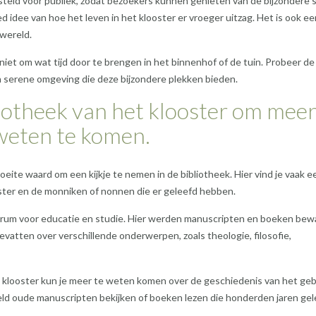
eld voor publiek, zodat bezoekers kunnen genieten van de bijzondere 
ed idee van hoe het leven in het klooster er vroeger uitzag. Het is ook ee
 wereld.
 niet om wat tijd door te brengen in het binnenhof of de tuin. Probeer de
n serene omgeving die deze bijzondere plekken bieden.
liotheek van het klooster om mee
 weten te komen.
moeite waard om een kijkje te nemen in de bibliotheek. Hier vind je vaak e
oster en de monniken of nonnen die er geleefd hebben.
entrum voor educatie en studie. Hier werden manuscripten en boeken bew
atten over verschillende onderwerpen, zoals theologie, filosofie,
t klooster kun je meer te weten komen over de geschiedenis van het g
eld oude manuscripten bekijken of boeken lezen die honderden jaren ge