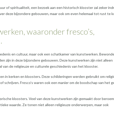
ur of spiritualiteit, een bezoek aan een historisch klooster zal zeker ind
 over deze bijzondere gebouwen, maar ook om even helemaal tot rust te 
erken, waaronder fresco’s,
.
schiedenis en cultuur, maar ook een schatkamer van kunstwerken. Bewond
nden zijn in deze bijzondere gebouwen. Deze kunstwerken zijn niet alleen
al van de religieuze en culturele geschiedenis van het klooster.
en in kerken en kloosters. Deze schilderingen werden gebruikt om relig
 of schrijven. Fresco’s waren ook een manier om de boodschap van het g
istorische kloosters. Veel van deze kunstwerken zijn gemaakt door beroe
tieke waarde. Ze tonen niet alleen religieuze onderwerpen, maar ook