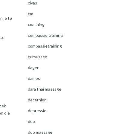
civas
cm
n je te
coaching
compassie training
 te
compassietraining
cursussen
dagen
dames
dara thai massage
decathlon
zoek
depressie
en die
duo
duo massage