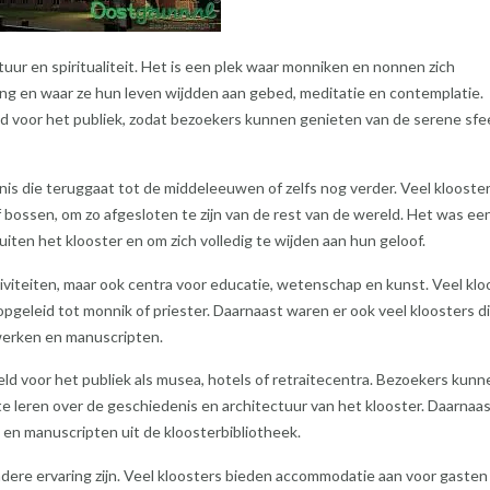
ltuur en spiritualiteit. Het is een plek waar monniken en nonnen zich
ng en waar ze hun leven wijdden aan gebed, meditatie en contemplatie.
ld voor het publiek, zodat bezoekers kunnen genieten van de serene sfe
nis die teruggaat tot de middeleeuwen of zelfs nog verder. Veel klooste
 bossen, om zo afgesloten te zijn van de rest van de wereld. Het was ee
iten het klooster en om zich volledig te wijden aan hun geloof.
tiviteiten, maar ook centra voor educatie, wetenschap en kunst. Veel klo
eleid tot monnik of priester. Daarnaast waren er ook veel kloosters d
werken en manuscripten.
ld voor het publiek als musea, hotels of retraitecentra. Bezoekers kunn
leren over de geschiedenis en architectuur van het klooster. Daarnaast
en manuscripten uit de kloosterbibliotheek.
ondere ervaring zijn. Veel kloosters bieden accommodatie aan voor gasten