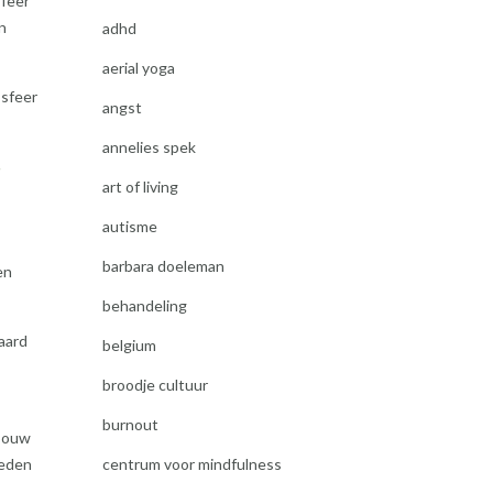
sfeer
n
adhd
aerial yoga
 sfeer
angst
annelies spek
r
art of living
autisme
barbara doeleman
en
behandeling
aard
belgium
broodje cultuur
burnout
ebouw
leden
centrum voor mindfulness