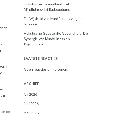
Holistische Gezondheid met
Mindfulness bij Radboudumc
De Wijsheid van Mindfulness volgens
Schurink
er en
Holistische Geestelijke Gezondheid: De
Synergie van Mindfulness en
Psychologie
rs
n
LAATSTE REACTIES
osters
Geen reacties om te tonen.
ie
ARCHIEF
en
juli 2026
 zijn
juni 2026
 die op
mei 2026