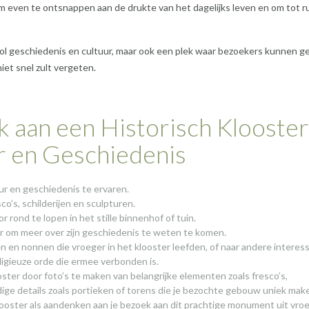
 om even te ontsnappen aan de drukte van het dagelijks leven en om tot r
k vol geschiedenis en cultuur, maar ook een plek waar bezoekers kunnen g
niet snel zult vergeten.
k aan een Historisch Klooster
r en Geschiedenis
ur en geschiedenis te ervaren.
’s, schilderijen en sculpturen.
 rond te lopen in het stille binnenhof of tuin.
er om meer over zijn geschiedenis te weten te komen.
 en nonnen die vroeger in het klooster leefden, of naar andere interes
ligieuze orde die ermee verbonden is.
oster door foto’s te maken van belangrijke elementen zoals fresco’s,
details zoals portieken of torens die je bezochte gebouw uniek make
klooster als aandenken aan je bezoek aan dit prachtige monument uit vro