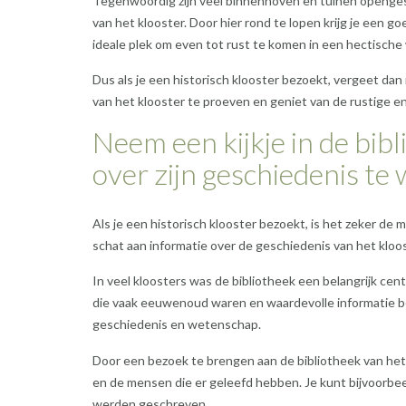
Tegenwoordig zijn veel binnenhoven en tuinen opengest
van het klooster. Door hier rond te lopen krijg je een go
ideale plek om even tot rust te komen in een hectische
Dus als je een historisch klooster bezoekt, vergeet dan
van het klooster te proeven en geniet van de rustige e
Neem een kijkje in de bib
over zijn geschiedenis te
Als je een historisch klooster bezoekt, is het zeker de 
schat aan informatie over de geschiedenis van het klo
In veel kloosters was de bibliotheek een belangrijk c
die vaak eeuwenoud waren en waardevolle informatie bev
geschiedenis en wetenschap.
Door een bezoek te brengen aan de bibliotheek van he
en de mensen die er geleefd hebben. Je kunt bijvoorbe
werden geschreven.