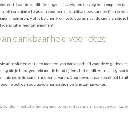
editeert. Laat de meditatie organisch verlopen en volg het tempo en de
te zijn en ruimte te geven voor een natuurlijke flow, kunnen jij en je ho
en mediteren. Het is belangrijk om te luisteren naar de signalen die je
tijdens jullie meditatiemoment.
van dankbaarheid voor deze
ssie af te sluiten met een moment van dankbaarheid voor deze gedeelde
inding die je hebt gedeeld met je hond tijdens het mediteren. Laat gevoe
rmonie die jullie samen hebben ervaren. Door bewust dankbaarheid te ui
creëer je ook een positieve energie die nog lang zal nawerken.
d
,
honden meditatie
,
liggen
,
mediteren
,
ontspannen
,
rustgevende muzie