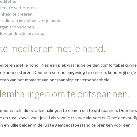
editatie.
feer te verbeteren.
nheid te creëren.
 die van jou als die van je hond.
organisch verlopen.
deze gedeelde ervaring.
te mediteren met je hond.
editeren met je hond. Kies een plek waar jullie beiden comfortabel kunn
llie kunnen storen. Door een serene omgeving te creëren, kunnen jij en j
nieten van het moment van ontspanning en verbondenheid.
ademhalingen om te ontspannen.
s door enkele diepe ademhalingen te nemen om te ontspannen. Door be
e en rust, zowel voor jezelf als voor je trouwe viervoeter. Deze eenvoudi
n en jullie beiden in de juiste gemoedstoestand te brengen voor een