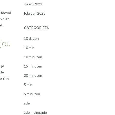
maart 2023
efdevol
februari 2023
n niet
et
CATEGORIEËN
10 dagen
 jou
10 min
10 minuten
 je
15 minuten
 de
20 minuten
fening
5 min
5 minuten
adem
adem therapie