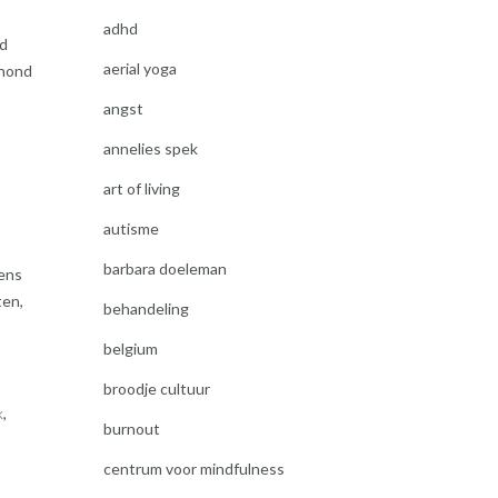
adhd
nd
aerial yoga
 hond
angst
annelies spek
art of living
autisme
barbara doeleman
lens
ten,
behandeling
belgium
broodje cultuur
k
,
burnout
centrum voor mindfulness