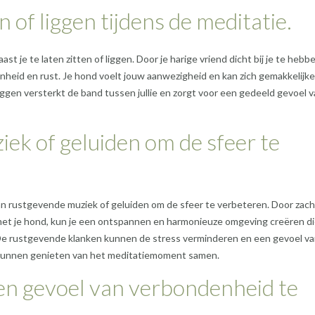
n of liggen tijdens de meditatie.
st je te laten zitten of liggen. Door je harige vriend dicht bij je te hebb
enheid en rust. Je hond voelt jouw aanwezigheid en kan zich gemakkelijke
liggen versterkt de band tussen jullie en zorgt voor een gedeeld gevoel 
ek of geluiden om de sfeer te
van rustgevende muziek of geluiden om de sfeer te verbeteren. Door zac
met je hond, kun je een ontspannen en harmonieuze omgeving creëren d
n. De rustgevende klanken kunnen de stress verminderen en een gevoel v
l kunnen genieten van het meditatiemoment samen.
een gevoel van verbondenheid te