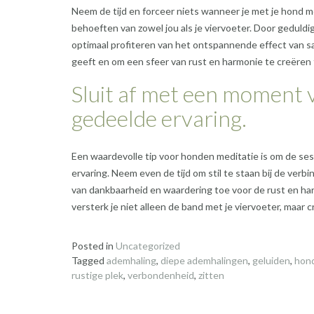
Neem de tijd en forceer niets wanneer je met je hond m
behoeften van zowel jou als je viervoeter. Door geduldig 
optimaal profiteren van het ontspannende effect van sam
geeft en om een sfeer van rust en harmonie te creëren 
Sluit af met een moment 
gedeelde ervaring.
Een waardevolle tip voor honden meditatie is om de se
ervaring. Neem even de tijd om stil te staan bij de verb
van dankbaarheid en waardering toe voor de rust en ha
versterk je niet alleen de band met je viervoeter, maar 
Posted in
Uncategorized
Tagged
ademhaling
,
diepe ademhalingen
,
geluiden
,
hon
rustige plek
,
verbondenheid
,
zitten