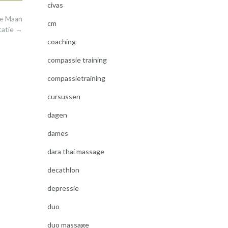
civas
le Maan
cm
tatie
→
coaching
compassie training
compassietraining
cursussen
dagen
dames
dara thai massage
decathlon
depressie
duo
duo massage