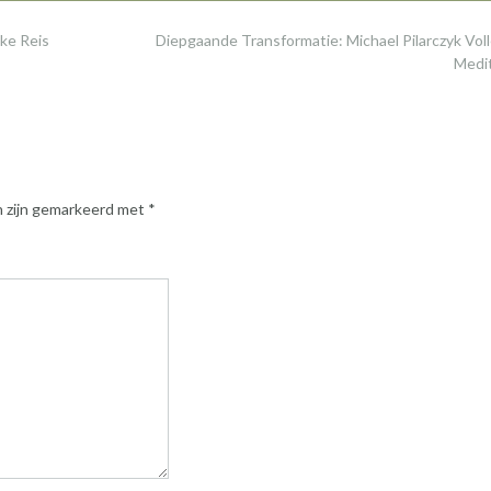
jke Reis
Diepgaande Transformatie: Michael Pilarczyk Vol
Medi
n zijn gemarkeerd met
*