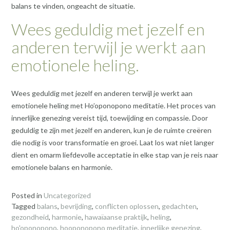
balans te vinden, ongeacht de situatie.
Wees geduldig met jezelf en
anderen terwijl je werkt aan
emotionele heling.
Wees geduldig met jezelf en anderen terwijl je werkt aan
emotionele heling met Ho’oponopono meditatie. Het proces van
innerlijke genezing vereist tijd, toewijding en compassie. Door
geduldig te zijn met jezelf en anderen, kun je de ruimte creëren
die nodig is voor transformatie en groei. Laat los wat niet langer
dient en omarm liefdevolle acceptatie in elke stap van je reis naar
emotionele balans en harmonie.
Posted in
Uncategorized
Tagged
balans
,
bevrijding
,
conflicten oplossen
,
gedachten
,
gezondheid
,
harmonie
,
hawaïaanse praktijk
,
heling
,
ho'oponopono
,
hooponopono meditatie
,
innerlijke genezing
,