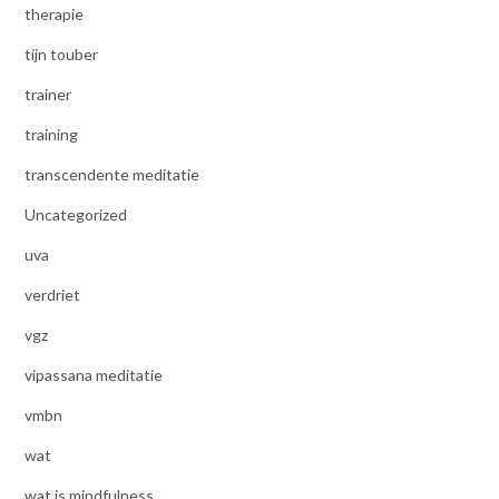
therapie
tijn touber
trainer
training
transcendente meditatie
Uncategorized
uva
verdriet
vgz
vipassana meditatie
vmbn
wat
wat is mindfulness