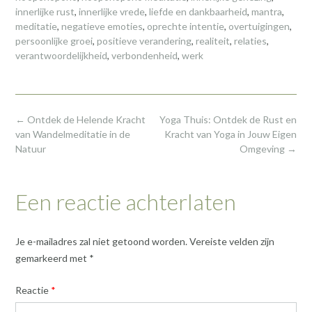
innerlijke rust
,
innerlijke vrede
,
liefde en dankbaarheid
,
mantra
,
meditatie
,
negatieve emoties
,
oprechte intentie
,
overtuigingen
,
persoonlijke groei
,
positieve verandering
,
realiteit
,
relaties
,
verantwoordelijkheid
,
verbondenheid
,
werk
Post
←
Ontdek de Helende Kracht
Yoga Thuis: Ontdek de Rust en
navigation
van Wandelmeditatie in de
Kracht van Yoga in Jouw Eigen
Natuur
Omgeving
→
Een reactie achterlaten
Je e-mailadres zal niet getoond worden.
Vereiste velden zijn
gemarkeerd met
*
Reactie
*