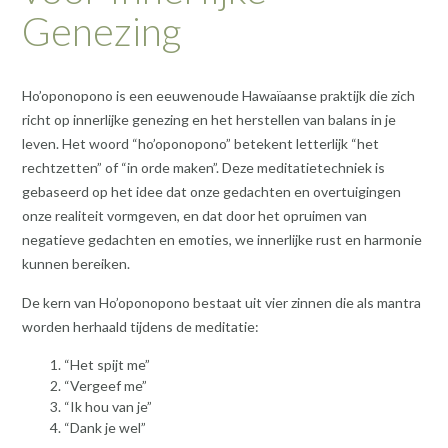
Genezing
Ho’oponopono is een eeuwenoude Hawaïaanse praktijk die zich
richt op innerlijke genezing en het herstellen van balans in je
leven. Het woord “ho’oponopono” betekent letterlijk “het
rechtzetten” of “in orde maken”. Deze meditatietechniek is
gebaseerd op het idee dat onze gedachten en overtuigingen
onze realiteit vormgeven, en dat door het opruimen van
negatieve gedachten en emoties, we innerlijke rust en harmonie
kunnen bereiken.
De kern van Ho’oponopono bestaat uit vier zinnen die als mantra
worden herhaald tijdens de meditatie:
“Het spijt me”
“Vergeef me”
“Ik hou van je”
“Dank je wel”