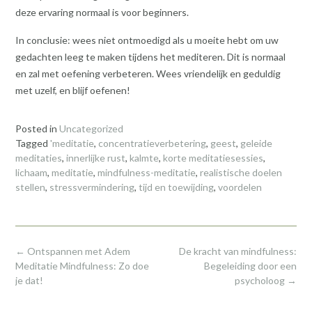
deze ervaring normaal is voor beginners.
In conclusie: wees niet ontmoedigd als u moeite hebt om uw
gedachten leeg te maken tijdens het mediteren. Dit is normaal
en zal met oefening verbeteren. Wees vriendelijk en geduldig
met uzelf, en blijf oefenen!
Posted in
Uncategorized
Tagged
'meditatie
,
concentratieverbetering
,
geest
,
geleide
meditaties
,
innerlijke rust
,
kalmte
,
korte meditatiesessies
,
lichaam
,
meditatie
,
mindfulness-meditatie
,
realistische doelen
stellen
,
stressvermindering
,
tijd en toewijding
,
voordelen
Post
←
Ontspannen met Adem
De kracht van mindfulness:
navigation
Meditatie Mindfulness: Zo doe
Begeleiding door een
je dat!
psycholoog
→