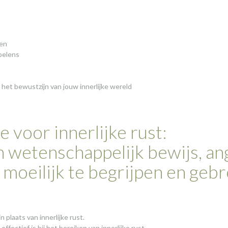
len
oelens
 het bewustzijn van jouw innerlijke wereld
 voor innerlijke rust:
 wetenschappelijk bewijs, an
, moeilijk te begrijpen en geb
 plaats van innerlijke rust.
ffectief is bij het bereiken van innerlijke rust.