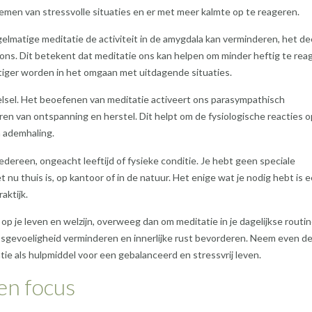
 nemen van stressvolle situaties en er met meer kalmte op te reageren.
matige meditatie de activiteit in de amygdala kan verminderen, het de
ons. Dit betekent dat meditatie ons kan helpen om minder heftig te rea
tiger worden in het omgaan met uitdagende situaties.
lsel. Het beoefenen van meditatie activeert ons parasympathisch
ren van ontspanning en herstel. Dit helpt om de fysiologische reacties o
n ademhaling.
iedereen, ongeacht leeftijd of fysieke conditie. Je hebt geen speciale
 nu thuis is, op kantoor of in de natuur. Het enige wat je nodig hebt is 
aktijk.
op je leven en welzijn, overweeg dan om meditatie in je dagelijkse routin
sgevoeligheid verminderen en innerlijke rust bevorderen. Neem even de 
tie als hulpmiddel voor een gebalanceerd en stressvrij leven.
en focus