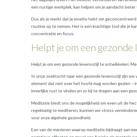
een rustige werkplek, kan helpen om je aandacht beter 
Dus als je merkt dat je moeite hebt om geconcentreerd t
routine op te nemen. Het is een krachtige tool die je ka
concentratie en focus.
Helpt je om een gezonde l
Helpt je om een gezonde levensstijl te ontwikkelen: Med
In onze zoektocht naar een gezonde levensstijl zijn we va
element dat niet over het hoofd mag worden gezien – inn
innerlijke rust te vinden en zo bij te dragen aan een gez
Meditatie biedt ons de mogelijkheid om even uit de hec
regelmatig te mediteren, kunnen we stress verminderen,
voor onze algehele gezondheid.
Een van de manieren waarop meditatie bijdraagt aan een
negatieve effecten op zowel ons fysieke als mentale w