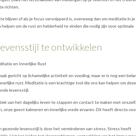
te richten.
e blijven of als je focus versnipperd is, overweeg dan om meditatie in je
n helpen om de rust en helderheid te vinden die nodig zijn voor optimale
evensstijl te ontwikkelen
itatie en Innerlijke Rust
ak gericht op lichamelijke activiteit en voeding, maar er is nog een belan
erlijke rust. Meditatie is een krachtige tool die ons kan helpen om deze
onde levensstijl.
tiek van het dagelijks leven te stappen en contact te maken met onszelf
 onze geest kalmeren en innerlijke vrede ervaren. Dit heeft directe vo
 gezonde levensstijl is door het verminderen van stress. Stress heeft
elzijn. Het kan leiden tot slaapproblemen, verzwakking van het immuuns