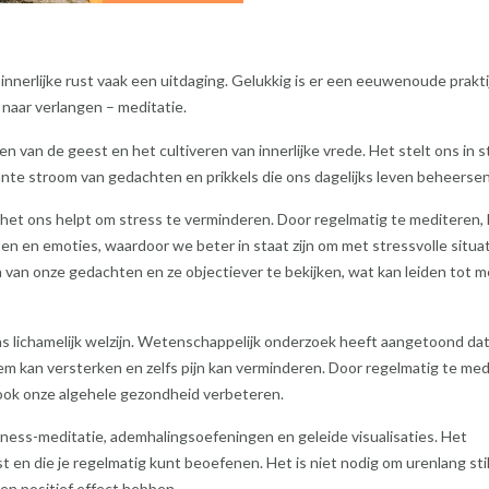
innerlijke rust vaak een uitdaging. Gelukkig is er een eeuwenoude prakti
naar verlangen – meditatie.
en van de geest en het cultiveren van innerlijke vrede. Het stelt ons in s
tante stroom van gedachten en prikkels die ons dagelijks leven beheersen
 het ons helpt om stress te verminderen. Door regelmatig te mediteren, 
 en emoties, waardoor we beter in staat zijn om met stressvolle situa
n van onze gedachten en ze objectiever te bekijken, wat kan leiden tot 
ns lichamelijk welzijn. Wetenschappelijk onderzoek heeft aangetoond da
m kan versterken en zelfs pijn kan verminderen. Door regelmatig te med
r ook onze algehele gezondheid verbeteren.
ulness-meditatie, ademhalingsoefeningen en geleide visualisaties. Het
st en die je regelmatig kunt beoefenen. Het is niet nodig om urenlang stil
een positief effect hebben.