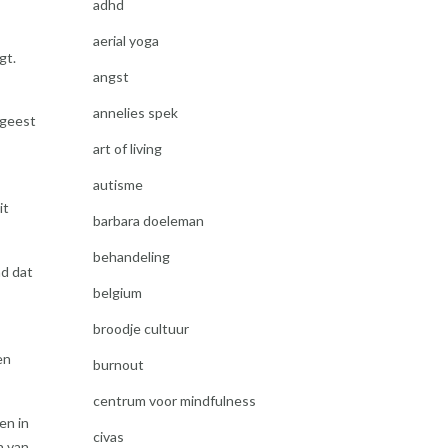
adhd
aerial yoga
gt.
angst
annelies spek
 geest
art of living
autisme
it
barbara doeleman
behandeling
nd dat
belgium
broodje cultuur
en
burnout
centrum voor mindfulness
en in
civas
n van