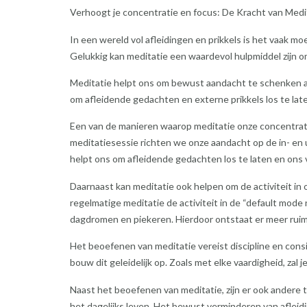
Verhoogt je concentratie en focus: De Kracht van Medi
In een wereld vol afleidingen en prikkels is het vaak moei
Gelukkig kan meditatie een waardevol hulpmiddel zijn o
Meditatie helpt ons om bewust aandacht te schenken a
om afleidende gedachten en externe prikkels los te lat
Een van de manieren waarop meditatie onze concentrati
meditatiesessie richten we onze aandacht op de in- en
helpt ons om afleidende gedachten los te laten en ons
Daarnaast kan meditatie ook helpen om de activiteit i
regelmatige meditatie de activiteit in de “default mo
dagdromen en piekeren. Hierdoor ontstaat er meer ruim
Het beoefenen van meditatie vereist discipline en cons
bouw dit geleidelijk op. Zoals met elke vaardigheid, za
Naast het beoefenen van meditatie, zijn er ook andere 
het dagelijks leven. Het bewust verminderen van afleidi