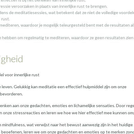
ssie veroorzaken in plaats van innerlijke rust te brengen.
ens de meditatiesessies, wat betekent dat ze niet de volledige voorde
 rust.
t mediteren, waardoor je mogelijk teleurgesteld bent met de resultaten al
e hebben om regelmatig te mediteren, waardoor ze geen resultaten zien
igheid
l voor innerlijke rust
leven. Gelukkig kan meditatie een effectief hulpmiddel zijn om onze
e bevorderen.
henken aan onze gedachten, emoties en lichamelijke sensaties. Door reg
n onze stressreacties en leren we hoe we hier effectief mee kunnen om
n mindfulness, wat verwijst naar het bewust aanwezig zijn in het huidige
 beoefenen, leren we om onze gedachten en emoties op te merken zond