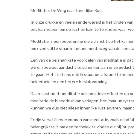
Meditatie: De Weg naar Innerlijke Rust
In onze drukke en veeleisende wereld is het vinden van 
ons kan helpen om de rust en kalmte te vinden waar we 
Meditatie is een beoefening die zich richt op het kalmer
om even stil te staan ​​in het moment, weg van de cons
Een van de belangrijkste voordelen van meditatie is dat
we om bewust aandacht te schenken aan onze gedachten
te gaan. Het stelt ons ook in staat om afstand te neme
helderheid en een betere besluitvorming.
Daarnaast heeft meditatie ook positieve effecten op o
meditatie de bloeddruk kan verlagen, het immuunsystee
kunnen we dus niet alleen innerlijke rust ervaren, maa
Er zijn verschillende vormen van meditatie, zoals mindf
belangrijkste is om een techniek te vinden die bij jou pa
zitten; zelfs slechts enkele minuten per dag kunnen al 