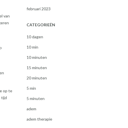
februari 2023
el van
geren
CATEGORIEËN
10 dagen
10 min
p
10 minuten
15 minuten
een
20 minuten
5 min
e op te
tijd
5 minuten
adem
adem therapie