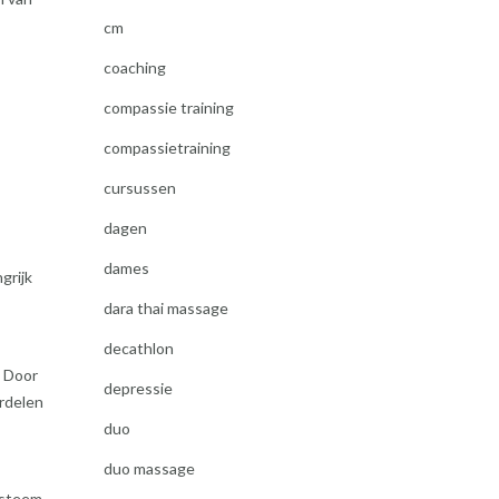
cm
coaching
compassie training
compassietraining
cursussen
dagen
dames
grijk
dara thai massage
decathlon
. Door
depressie
ordelen
duo
duo massage
ysteem