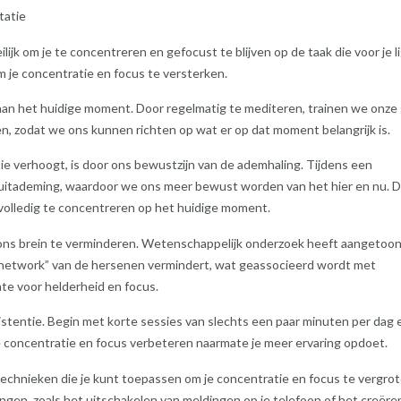
tatie
lijk om je te concentreren en gefocust te blijven op de taak die voor je li
m je concentratie en focus te versterken.
an het huidige moment. Door regelmatig te mediteren, trainen we onze
en, zodat we ons kunnen richten op wat er op dat moment belangrijk is.
e verhoogt, is door ons bewustzijn van de ademhaling. Tijdens een
 uitademing, waardoor we ons meer bewust worden van het hier en nu. D
 volledig te concentreren op het huidige moment.
n ons brein te verminderen. Wetenschappelijk onderzoek heeft aangetoo
de network” van de hersenen vermindert, wat geassocieerd wordt met
te voor helderheid en focus.
istentie. Begin met korte sessies van slechts een paar minuten per dag 
l je concentratie en focus verbeteren naarmate je meer ervaring opdoet.
technieken die je kunt toepassen om je concentratie en focus te vergrot
ngen, zoals het uitschakelen van meldingen op je telefoon of het creëre