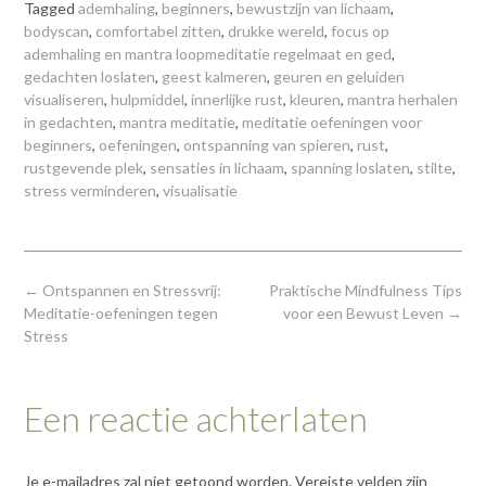
Tagged
ademhaling
,
beginners
,
bewustzijn van lichaam
,
bodyscan
,
comfortabel zitten
,
drukke wereld
,
focus op
ademhaling en mantra loopmeditatie regelmaat en ged
,
gedachten loslaten
,
geest kalmeren
,
geuren en geluiden
visualiseren
,
hulpmiddel
,
innerlijke rust
,
kleuren
,
mantra herhalen
in gedachten
,
mantra meditatie
,
meditatie oefeningen voor
beginners
,
oefeningen
,
ontspanning van spieren
,
rust
,
rustgevende plek
,
sensaties in lichaam
,
spanning loslaten
,
stilte
,
stress verminderen
,
visualisatie
Post
←
Ontspannen en Stressvrij:
Praktische Mindfulness Tips
navigation
Meditatie-oefeningen tegen
voor een Bewust Leven
→
Stress
Een reactie achterlaten
Je e-mailadres zal niet getoond worden.
Vereiste velden zijn