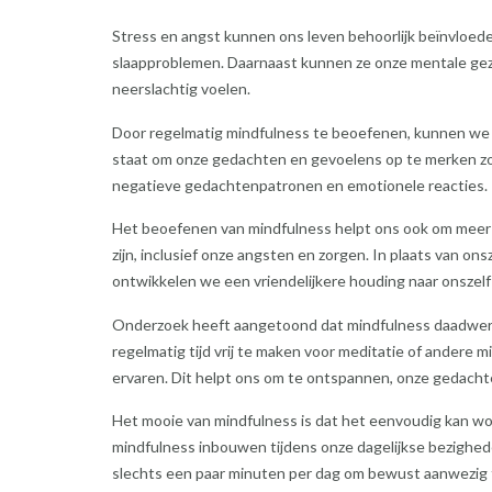
Stress en angst kunnen ons leven behoorlijk beïnvloed
slaapproblemen. Daarnaast kunnen ze onze mentale gez
neerslachtig voelen.
Door regelmatig mindfulness te beoefenen, kunnen we l
staat om onze gedachten en gevoelens op te merken zo
negatieve gedachtenpatronen en emotionele reacties.
Het beoefenen van mindfulness helpt ons ook om meer 
zijn, inclusief onze angsten en zorgen. In plaats van on
ontwikkelen we een vriendelijkere houding naar onszelf
Onderzoek heeft aangetoond dat mindfulness daadwerke
regelmatig tijd vrij te maken voor meditatie of ander
ervaren. Dit helpt ons om te ontspannen, onze gedachte
Het mooie van mindfulness is dat het eenvoudig kan w
mindfulness inbouwen tijdens onze dagelijkse bezigheden
slechts een paar minuten per dag om bewust aanwezig te