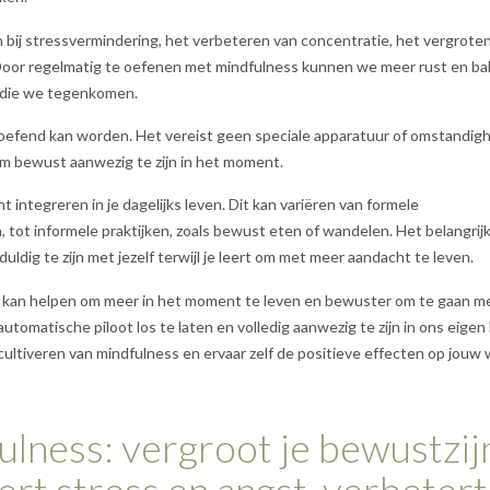
en bij stressvermindering, het verbeteren van concentratie, het vergrote
 Door regelmatig te oefenen met mindfulness kunnen we meer rust en ba
n die we tegenkomen.
beoefend kan worden. Het vereist geen speciale apparatuur of omstandig
 om bewust aanwezig te zijn in het moment.
t integreren in je dagelijks leven. Dit kan variëren van formele
, tot informele praktijken, zoals bewust eten of wandelen. Het belangrijk
duldig te zijn met jezelf terwijl je leert om met meer aandacht te leven.
ns kan helpen om meer in het moment te leven en bewuster om te gaan m
tomatische piloot los te laten en volledig aanwezig te zijn in ons eigen 
ltiveren van mindfulness en ervaar zelf de positieve effecten op jouw w
ulness: vergroot je bewustzij
ert stress en angst, verbetert