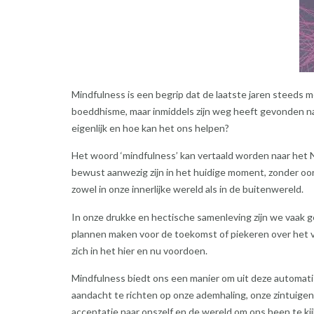
Mindfulness is een begrip dat de laatste jaren steeds mee
boeddhisme, maar inmiddels zijn weg heeft gevonden na
eigenlijk en hoe kan het ons helpen?
Het woord ‘mindfulness’ kan vertaald worden naar het N
bewust aanwezig zijn in het huidige moment, zonder oor
zowel in onze innerlijke wereld als in de buitenwereld.
In onze drukke en hectische samenleving zijn we vaak g
plannen maken voor de toekomst of piekeren over het 
zich in het hier en nu voordoen.
Mindfulness biedt ons een manier om uit deze automat
aandacht te richten op onze ademhaling, onze zintuige
acceptatie naar onszelf en de wereld om ons heen te kij