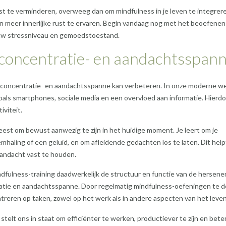
st te verminderen, overweeg dan om mindfulness in je leven te integrer
 en meer innerlijke rust te ervaren. Begin vandaag nog met het beoefenen
jouw stressniveau en gemoedstoestand.
 concentratie- en aandachtsspann
je concentratie- en aandachtsspanne kan verbeteren. In onze moderne w
zoals smartphones, sociale media en een overvloed aan informatie. Hierd
iviteit.
eest om bewust aanwezig te zijn in het huidige moment. Je leert om je
emhaling of een geluid, en om afleidende gedachten los te laten. Dit help
 aandacht vast te houden.
fulness-training daadwerkelijk de structuur en functie van de hersene
ratie en aandachtsspanne. Door regelmatig mindfulness-oefeningen te d
ntreren op taken, zowel op het werk als in andere aspecten van het leven
telt ons in staat om efficiënter te werken, productiever te zijn en bete