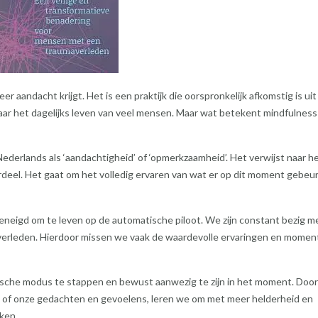
r aandacht krijgt. Het is een praktijk die oorspronkelijk afkomstig is uit
ar het dagelijks leven van veel mensen. Maar wat betekent mindfulness
ederlands als ‘aandachtigheid’ of ‘opmerkzaamheid’. Het verwijst naar h
deel. Het gaat om het volledig ervaren van wat er op dit moment gebeur
eneigd om te leven op de automatische piloot. We zijn constant bezig m
verleden. Hierdoor missen we vaak de waardevolle ervaringen en momen
ische modus te stappen en bewust aanwezig te zijn in het moment. Doo
n of onze gedachten en gevoelens, leren we om met meer helderheid en
ken.