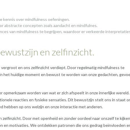
te kennis over mindfulness oefeningen.
 voor abstracte concepten zoals aandacht en mindfulnes.
uances van mindfulness te begrijpen, waardoor er verkeerde interpretatie
ewustzijn en zelfinzicht.
n vergroot en ons zelfinzicht verdiept. Door regelmatig mindfulness te
 in het huidige moment en bewust te worden van onze gedachten, gevo
 opmerkzaam worden van wat er zich afspeelt in onze innerlijke wereld
ele reacties en fysieke sensaties. Dit bewustzijn stelt ons in staat 
ed hebben op ons welzijn en onze interactie met anderen.
 zelfinzicht. Door met openheid en zonder oordeel naar onszelf te kijken
en en motivaties. We ontdekken patronen die ons gedrag beïnvloeden e