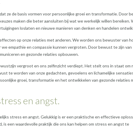
.
mdat ze de basis vormen voor persoonlijke groei en transformatie. Door 
euzes maken die beter aansluiten bij wat we werkelijk willen bereiken.
uigingen loslaten en nieuwe manieren van denken en handelen ontwik
e effecten op onze relaties met anderen. We worden ons bewuster van h
 we empathie en compassie kunnen vergroten. Door bewust te zijn van
mmuniceren en gezonde relaties opbouwen.
wustzijn vergroot en ons zelfinzicht verdiept. Het stelt ons in staat om
wust te worden van onze gedachten, gevoelens en lichamelijke sensaties
ersoonlijke groei, transformatie en het ontwikkelen van gezonde relaties 
tress en angst.
jks stress en angst. Gelukkig is er een praktische en effectieve oploss
, is een waardevolle praktijk die ons kan helpen om stress en angst te