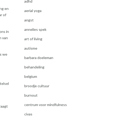
adhd
ing en
aerial yoga
r of
angst
annelies spek
ons in
n van
art of living
autisme
ls we
barbara doeleman
behandeling
belgium
telsel
broodje cultuur
burnout
centrum voor mindfulness
raagt
civas