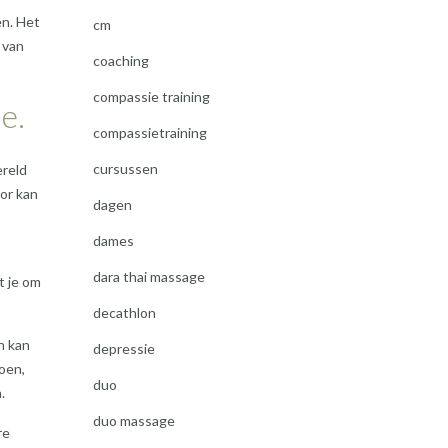
en. Het
cm
 van
coaching
compassie training
e.
compassietraining
cursussen
ereld
oor kan
dagen
dames
dara thai massage
t je om
decathlon
n kan
depressie
oen,
duo
.
duo massage
re