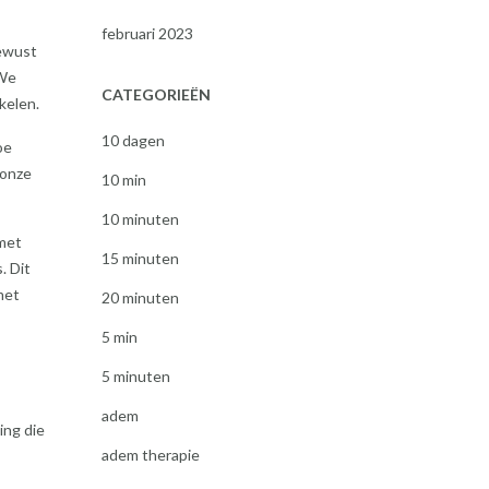
februari 2023
bewust
 We
CATEGORIEËN
kelen.
10 dagen
oe
 onze
10 min
10 minuten
 met
15 minuten
. Dit
met
20 minuten
5 min
5 minuten
adem
ing die
adem therapie