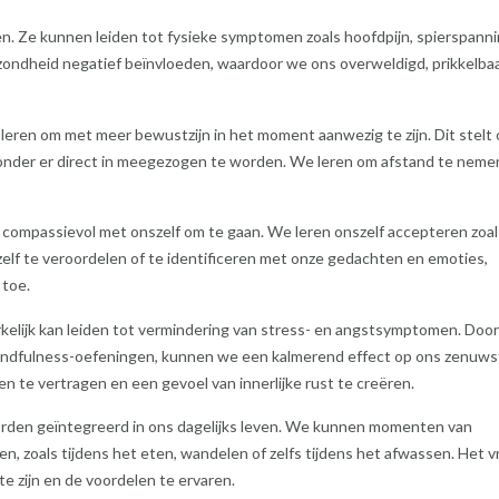
en. Ze kunnen leiden tot fysieke symptomen zoals hoofdpijn, spierspann
ondheid negatief beïnvloeden, waardoor we ons overweldigd, prikkelbaa
eren om met meer bewustzijn in het moment aanwezig te zijn. Dit stelt 
nder er direct in meegezogen te worden. We leren om afstand te neme
compassievol met onszelf om te gaan. We leren onszelf accepteren zoa
szelf te veroordelen of te identificeren met onze gedachten en emoties,
 toe.
lijk kan leiden tot vermindering van stress- en angstsymptomen. Door
e mindfulness-oefeningen, kunnen we een kalmerend effect op ons zenuws
n te vertragen en een gevoel van innerlijke rust te creëren.
orden geïntegreerd in ons dagelijks leven. We kunnen momenten van
, zoals tijdens het eten, wandelen of zelfs tijdens het afwassen. Het v
 zijn en de voordelen te ervaren.