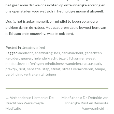
het gaat erom dat we ons richten op onze innerlijke ervaring en
ons openstellen voor wat zich in het huidige moment afspeelt.
Dus ja, het is zeker mogelijk om mindful te lopen op andere
plekken dan in de natuur. Het gaat erom dat je bewust bent van
je lichaam en je omgeving, waar je ook bent.
Posted in
Uncategorized
Tagged
aandacht
,
ademhaling
,
bos
,
dankbaarheid
,
gedachten
,
geluiden
,
geuren
,
helende kracht
,
jezelf
,
lichaam en geest
,
meditatieve oefeningen
,
mindfulness wandelen
,
natuur
,
park
,
praktijk
,
rust
,
sensatie
,
stap
,
straat
,
stress verminderen
,
tempo
,
verbinding
,
vertragen
,
zintuigen
Post
←
Verbonden in Harmonie: De
Mindfulness: De Definitie van
navigation
Kracht van Wereldwijde
Innerlijke Rust en Bewuste
Meditatie
Aanwezigheid
→