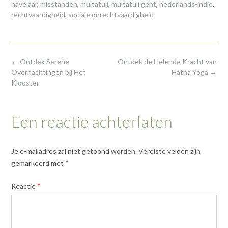
havelaar
,
misstanden
,
multatuli
,
multatuli gent
,
nederlands-indië
,
rechtvaardigheid
,
sociale onrechtvaardigheid
Post
←
Ontdek Serene
Ontdek de Helende Kracht van
navigation
Overnachtingen bij Het
Hatha Yoga
→
Klooster
Een reactie achterlaten
Je e-mailadres zal niet getoond worden.
Vereiste velden zijn
gemarkeerd met
*
Reactie
*