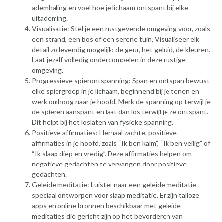
ademhaling en voel hoe je lichaam ontspant bij elke
uitademing.
Visualisatie: Stel je een rustgevende omgeving voor, zoals
een strand, een bos of een serene tuin. Visualiseer elk
detail zo levendig mogelijk: de geur, het geluid, de kleuren.
Laat jezelf volledig onderdompelen in deze rustige
omgeving.
Progressieve spierontspanning: Span en ontspan bewust
elke spiergroep in je lichaam, beginnend bij je tenen en
werk omhoog naar je hoofd. Merk de spanning op terwijl je
de spieren aanspant en laat dan los terwijl je ze ontspant.
Dit helpt bij het loslaten van fysieke spanning.
Positieve affirmaties: Herhaal zachte, positieve
affirmaties in je hoofd, zoals “Ik ben kalm”, “Ik ben veilig” of
“Ik slaap diep en vredig”. Deze affirmaties helpen om
negatieve gedachten te vervangen door positieve
gedachten.
Geleide meditatie: Luister naar een geleide meditatie
speciaal ontworpen voor slaap meditatie. Er zijn talloze
apps en online bronnen beschikbaar met geleide
meditaties die gericht zijn op het bevorderen van