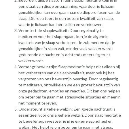
Bevordert diepe slaap: Tijdens slaapmeditatie kom je in
een staat van diepe ontspanning, waardoor je lichaam
gemakkelijker kan overgaan naar de diepere fasen van de
slaap. Dit resulteert in een betere kwaliteit van slaap,
waarin je lichaam kan herstellen en vernieuwen.
Verbetert de slaapkwaliteit: Door regelmatig te
mediteren voor het slapengaan, kun je de algehele
kwaliteit van je slaap verbeteren. Je zult merken dat je
gemakkelijker in slaap valt, minder vaak wakker wordt
gedurende de nacht en ’s ochtends meer uitgerust
wakker wordt.
Verhoogt bewustzijn: Slaapmeditatie helpt niet alleen bij
het verbeteren van de slaapkwaliteit, maar ook bij het
vergroten van ons bewustzijn overdag. Door regelmatig
te mediteren, ontwikkelen we een groter bewustzijn van
onze gedachten, emoties en reacties. Dit kan ons helpen
om beter om te gaan met stressvolle situaties en meer in
het moment te leven.
Ondersteunt algehele welzijn: Een goede nachtrust is
essentieel voor ons algehele welzijn. Door slaapmeditatie
te beoefenen, investeer je in je eigen gezondheid en
welzijn. Het helpt je om beter om te gaan met stress,