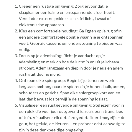
Creëer een rustige omgeving: Zorg ervoor dat je
slaapkamer een kalme en ontspannende sfeer heeft.
Verminder externe prikkels zoals fel licht, lawaai of
elektronische apparaten.
Kies een comfortabele houding: Ga liggen op je rug of in
een andere comfortabele positie waarin je je ontspannen
voelt. Gebruik kussens om ondersteuning te bieden waar
nodig.
Focus op je ademhaling: Richt je aandacht op je
ademhaling en merk op hoe de lucht in en uit je lichaam
stroomt. Adem langzaam en diep in door je neus en adem
rustig uit door je mond.
Ontspan elke spiergroep: Begin bij je tenen en werk
langzaam omhoog naar de spieren in je benen, buik, armen,
schouders en gezicht. Span elke spiergroep kort aan en
laat dan bewust los terwijl je de spanning loslaat.
Visualiseer een rustgevende omgeving: Stel jezelf voor in
een plek die voor jou rustgevend is, zoals een strand, bos
of tuin. Visualiseer elk detail zo gedetailleerd mogelijk – de
geur, het geluid, de kleuren – en probeer echt aanwezig te
zijn in deze denkbeeldige omgeving.