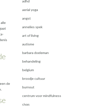
adhd
aerial yoga
angst
alle
annelies spek
gaat
ta-
art of living
denis
autisme
barbara doeleman
de
behandeling
belgium
broodje cultuur
leen de
burnout
e.
centrum voor mindfulness
se
civas