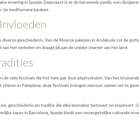
aire ervaring in Spanje. Daarnaast is er de beroemde paella, een rijstgere
or de mediterrane keuken.
 Invloeden
n diverse geschiedenis. Van de Moorse paleizen in Andalusië tot de goti
l van het verleden en draagt bij aan de unieke charme van het land.
radities
 de vele festivals die het hele jaar door plaatsvinden. Van het bruisend
met stieren in Pamplona, deze festivals brengen mensen samen om te gen
sie, geschiedenis en traditie die elke bezoeker betovert en inspireert. O
rlijke tapas in Barcelona, Spanje biedt een onvergetelijke culturele erva