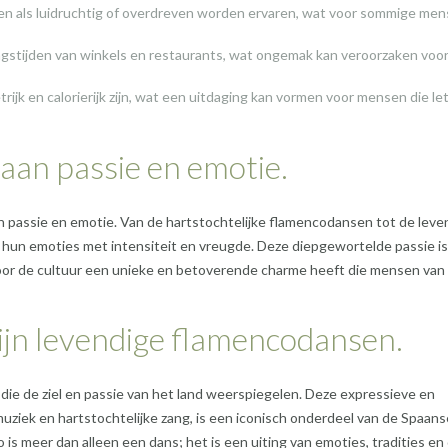
n als luidruchtig of overdreven worden ervaren, wat voor sommige me
ngstijden van winkels en restaurants, wat ongemak kan veroorzaken voo
jk en calorierijk zijn, wat een uitdaging kan vormen voor mensen die le
 aan passie en emotie.
n passie en emotie. Van de hartstochtelijke flamencodansen tot de leve
 hun emoties met intensiteit en vreugde. Deze diepgewortelde passie is
door de cultuur een unieke en betoverende charme heeft die mensen van
ijn levendige flamencodansen.
ie de ziel en passie van het land weerspiegelen. Deze expressieve en
ziek en hartstochtelijke zang, is een iconisch onderdeel van de Spaans
s meer dan alleen een dans; het is een uiting van emoties, tradities en