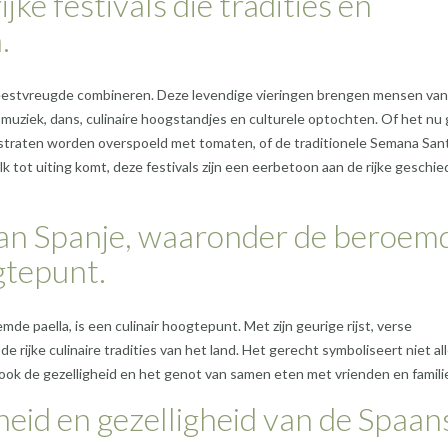
ijke festivals die tradities en
.
 en feestvreugde combineren. Deze levendige vieringen brengen mensen van 
uziek, dans, culinaire hoogstandjes en culturele optochten. Of het nu 
 straten worden overspoeld met tomaten, of de traditionele Semana San
lk tot uiting komt, deze festivals zijn een eerbetoon aan de rijke geschie
an Spanje, waaronder de beroem
ogtepunt.
 paella, is een culinair hoogtepunt. Met zijn geurige rijst, verse
 rijke culinaire tradities van het land. Het gerecht symboliseert niet al
 ook de gezelligheid en het genot van samen eten met vrienden en famili
heid en gezelligheid van de Spaan