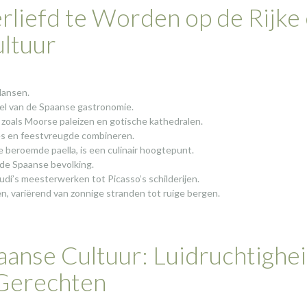
liefd te Worden op de Rijke
ultuur
dansen.
eel van de Spaanse gastronomie.
zoals Moorse paleizen en gotische kathedralen.
ities en feestvreugde combineren.
beroemde paella, is een culinair hoogtepunt.
 de Spaanse bevolking.
udí’s meesterwerken tot Picasso’s schilderijen.
n, variërend van zonnige stranden tot ruige bergen.
aanse Cultuur: Luidruchtighei
 Gerechten