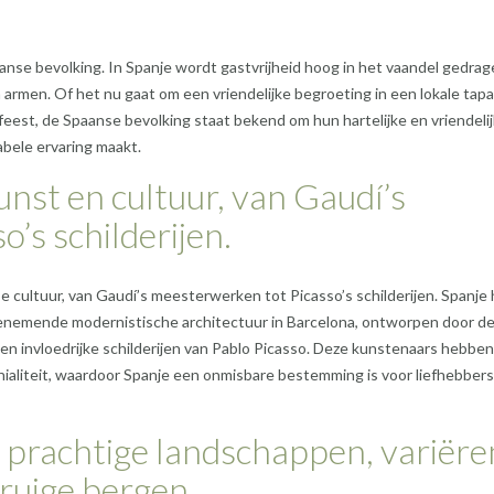
anse bevolking. In Spanje wordt gastvrijheid hoog in het vaandel gedrag
armen. Of het nu gaat om een vriendelijke begroeting in een lokale tapa
feest, de Spaanse bevolking staat bekend om hun hartelijke en vriendeli
bele ervaring maakt.
unst en cultuur, van Gaudí’s
’s schilderijen.
e cultuur, van Gaudí’s meesterwerken tot Picasso’s schilderijen. Spanje
embenemende modernistische architectuur in Barcelona, ontworpen door d
 en invloedrijke schilderijen van Pablo Picasso. Deze kunstenaars hebbe
nialiteit, waardoor Spanje een onmisbare bestemming is voor liefhebbers
e prachtige landschappen, variër
ruige bergen.