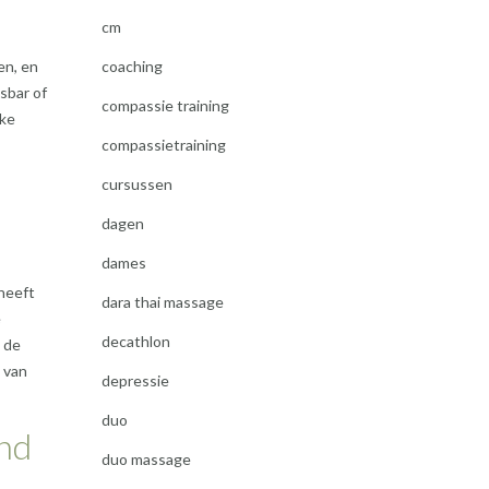
cm
en, en
coaching
sbar of
compassie training
jke
compassietraining
cursussen
dagen
dames
 heeft
dara thai massage
e
decathlon
n de
 van
depressie
duo
end
duo massage