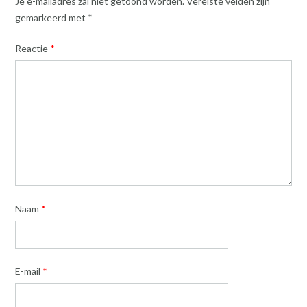
Je e-mailadres zal niet getoond worden.
Vereiste velden zijn
gemarkeerd met
*
Reactie
*
Naam
*
E-mail
*