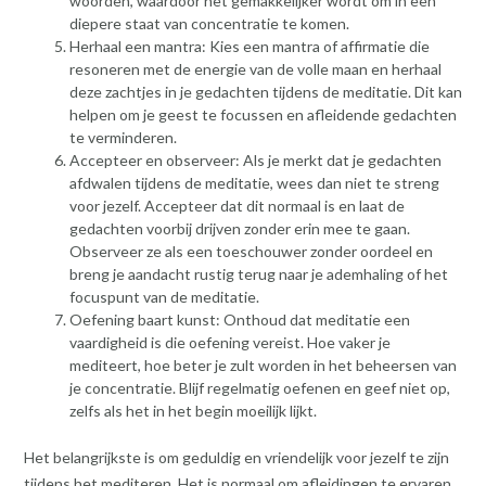
woorden, waardoor het gemakkelijker wordt om in een
diepere staat van concentratie te komen.
Herhaal een mantra: Kies een mantra of affirmatie die
resoneren met de energie van de volle maan en herhaal
deze zachtjes in je gedachten tijdens de meditatie. Dit kan
helpen om je geest te focussen en afleidende gedachten
te verminderen.
Accepteer en observeer: Als je merkt dat je gedachten
afdwalen tijdens de meditatie, wees dan niet te streng
voor jezelf. Accepteer dat dit normaal is en laat de
gedachten voorbij drijven zonder erin mee te gaan.
Observeer ze als een toeschouwer zonder oordeel en
breng je aandacht rustig terug naar je ademhaling of het
focuspunt van de meditatie.
Oefening baart kunst: Onthoud dat meditatie een
vaardigheid is die oefening vereist. Hoe vaker je
mediteert, hoe beter je zult worden in het beheersen van
je concentratie. Blijf regelmatig oefenen en geef niet op,
zelfs als het in het begin moeilijk lijkt.
Het belangrijkste is om geduldig en vriendelijk voor jezelf te zijn
tijdens het mediteren. Het is normaal om afleidingen te ervaren,