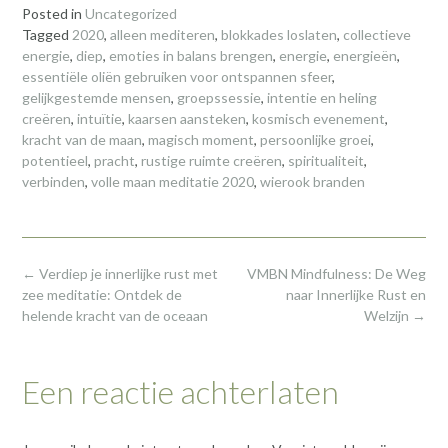
Posted in
Uncategorized
Tagged
2020
,
alleen mediteren
,
blokkades loslaten
,
collectieve
energie
,
diep
,
emoties in balans brengen
,
energie
,
energieën
,
essentiële oliën gebruiken voor ontspannen sfeer
,
gelijkgestemde mensen
,
groepssessie
,
intentie en heling
creëren
,
intuïtie
,
kaarsen aansteken
,
kosmisch evenement
,
kracht van de maan
,
magisch moment
,
persoonlijke groei
,
potentieel
,
pracht
,
rustige ruimte creëren
,
spiritualiteit
,
verbinden
,
volle maan meditatie 2020
,
wierook branden
Post
←
Verdiep je innerlijke rust met
VMBN Mindfulness: De Weg
navigation
zee meditatie: Ontdek de
naar Innerlijke Rust en
helende kracht van de oceaan
Welzijn
→
Een reactie achterlaten