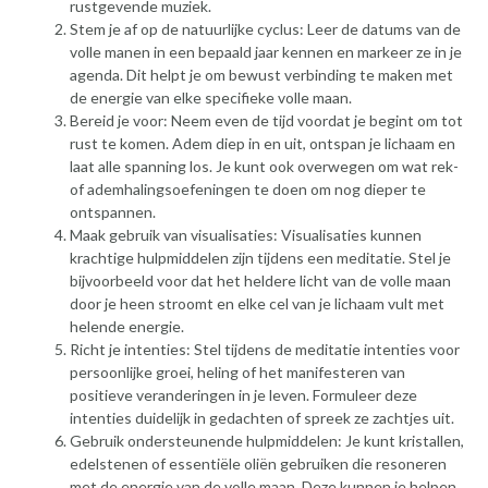
rustgevende muziek.
Stem je af op de natuurlijke cyclus: Leer de datums van de
volle manen in een bepaald jaar kennen en markeer ze in je
agenda. Dit helpt je om bewust verbinding te maken met
de energie van elke specifieke volle maan.
Bereid je voor: Neem even de tijd voordat je begint om tot
rust te komen. Adem diep in en uit, ontspan je lichaam en
laat alle spanning los. Je kunt ook overwegen om wat rek-
of ademhalingsoefeningen te doen om nog dieper te
ontspannen.
Maak gebruik van visualisaties: Visualisaties kunnen
krachtige hulpmiddelen zijn tijdens een meditatie. Stel je
bijvoorbeeld voor dat het heldere licht van de volle maan
door je heen stroomt en elke cel van je lichaam vult met
helende energie.
Richt je intenties: Stel tijdens de meditatie intenties voor
persoonlijke groei, heling of het manifesteren van
positieve veranderingen in je leven. Formuleer deze
intenties duidelijk in gedachten of spreek ze zachtjes uit.
Gebruik ondersteunende hulpmiddelen: Je kunt kristallen,
edelstenen of essentiële oliën gebruiken die resoneren
met de energie van de volle maan. Deze kunnen je helpen