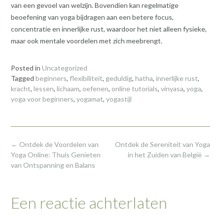
van een gevoel van welzijn. Bovendien kan regelmatige
beoefening van yoga bijdragen aan een betere focus,
concentratie en innerlijke rust, waardoor het niet alleen fysieke,
maar ook mentale voordelen met zich meebrengt.
Posted in
Uncategorized
Tagged
beginners
,
flexibiliteit
,
geduldig
,
hatha
,
innerlijke rust
,
kracht
,
lessen
,
lichaam
,
oefenen
,
online tutorials
,
vinyasa
,
yoga
,
yoga voor beginners
,
yogamat
,
yogastijl
Post
←
Ontdek de Voordelen van
Ontdek de Sereniteit van Yoga
navigation
Yoga Online: Thuis Genieten
in het Zuiden van België
→
van Ontspanning en Balans
Een reactie achterlaten