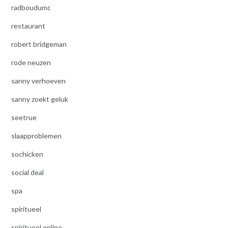
radboudumc
restaurant
robert bridgeman
rode neuzen
sanny verhoeven
sanny zoekt geluk
seetrue
slaapproblemen
sochicken
social deal
spa
spiritueel
spiritueel online