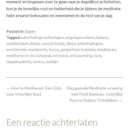
moment en langzaam over te gaan naar je dagelijkse activiteiten,
kun je de innerlijke rust en helderheid die je tijdens de meditatie
hebt ervaren behouden en meenemen in de rest van je dag.
Posted in
dagen
Tagged
ademhalingsoefeningen
,
angstgevoelens
,
balans
,
comfortabel zitten
,
concentratie
,
diepe ademhalingen
,
emotionele veerkracht
,
focus
,
gedachten loslaten
,
mediteren
,
mediteren in de ochtend
,
ochtend
,
ontspanning
,
rust
,
slaapkwaliteit
,
stress
,
welzijn
Post
←
Hoe te Mediteren: Een Gids
Diepgaande Meditatie-ervaring
navigation
voor Innerlijke Rust
met Petit Bambou: Innerlijke
Rust en Balans Ontdekken
→
Een reactie achterlaten