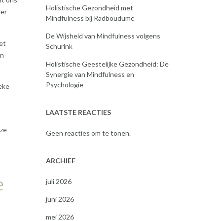
Holistische Gezondheid met
eer
Mindfulness bij Radboudumc
De Wijsheid van Mindfulness volgens
et
Schurink
en
Holistische Geestelijke Gezondheid: De
Synergie van Mindfulness en
Psychologie
eke
LAATSTE REACTIES
nze
Geen reacties om te tonen.
ARCHIEF
e
juli 2026
juni 2026
mei 2026