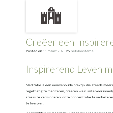
Skip
to
content
Creëer een Inspirer
Posted on
11 maart 2025
by
hetkloosterbe
Inspirerend Leven m
Meditatie is een eeuwenoude praktijk die steeds meer 
regelmatig te mediteren, creëren we ruimte voor innerli
stress te verminderen, onze concentratie te verbetere
te brengen.
Door middel van meditatie kunnen we onze gedachten k