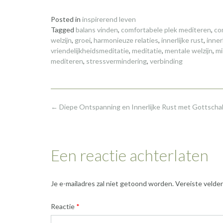
Posted in
inspirerend leven
Tagged
balans vinden
,
comfortabele plek mediteren
,
co
welzijn
,
groei
,
harmonieuze relaties
,
innerlijke rust
,
inner
vriendelijkheidsmeditatie
,
meditatie
,
mentale welzijn
,
mi
mediteren
,
stressvermindering
,
verbinding
Post
←
Diepe Ontspanning en Innerlijke Rust met Gottschal
navigation
Een reactie achterlaten
Je e-mailadres zal niet getoond worden.
Vereiste velde
Reactie
*