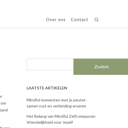
Over ons
Contact
Zoeken
LAATSTE ARTIKELEN
or
Mindful momenten met je peuter:
n om
samen rust en verbinding ervaren
stand
Het Belang van Mindful Zelfcompassie:
Vriendelijkheid voor Jezelf
lt ons