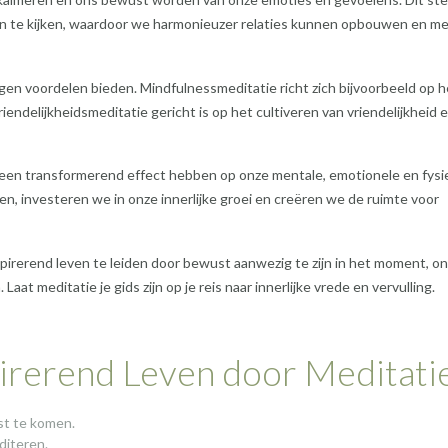
en te kijken, waardoor we harmonieuzer relaties kunnen opbouwen en m
eigen voordelen bieden. Mindfulnessmeditatie richt zich bijvoorbeeld op h
riendelijkheidsmeditatie gericht is op het cultiveren van vriendelijkheid 
n een transformerend effect hebben op onze mentale, emotionele en fysi
en, investeren we in onze innerlijke groei en creëren we de ruimte voor
pirerend leven te leiden door bewust aanwezig te zijn in het moment, o
at meditatie je gids zijn op je reis naar innerlijke vrede en vervulling.
pirerend Leven door Meditati
st te komen.
diteren.