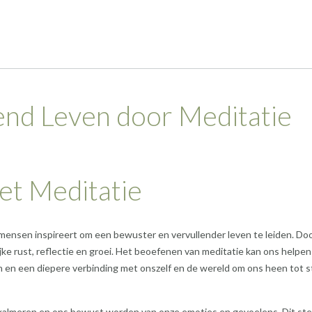
end Leven door Meditatie
et Meditatie
mensen inspireert om een bewuster en vervullender leven te leiden. Do
jke rust, reflectie en groei. Het beoefenen van meditatie kan ons helpe
n en een diepere verbinding met onszelf en de wereld om ons heen tot 
almeren en ons bewust worden van onze emoties en gevoelens. Dit ste