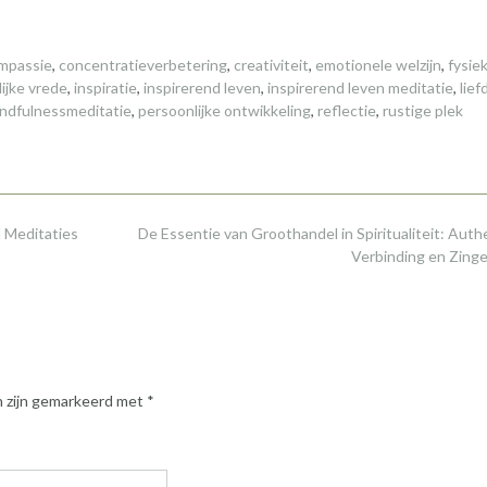
mpassie
,
concentratieverbetering
,
creativiteit
,
emotionele welzijn
,
fysie
lijke vrede
,
inspiratie
,
inspirerend leven
,
inspirerend leven meditatie
,
lief
ndfulnessmeditatie
,
persoonlijke ontwikkeling
,
reflectie
,
rustige plek
 Meditaties
De Essentie van Groothandel in Spiritualiteit: Auth
Verbinding en Zing
n zijn gemarkeerd met
*