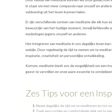
in staat om met meer compassie naar onszelf en ander
voldoening uit het leven kunnen halen.
Er zijn verschillende vormen van meditatie die elk hun 
bewustzijn van het huidige moment, terwijl liefdevolle v
mededogen jegens onszelf en anderen.
Het integreren van meditatie in ons dagelijks leven ka
welzijn. Door regelmatig de tijd te nemen om te mediter
inspiratie, creativiteit en persoonlijke ontwikkeling.
Kortom, meditatie biedt ons de mogelijkheid om een ins
geest te verstillen en onze ware essentie te ontdekken. La
Zes Tips voor een Ins
Neem dagelijks de tijd om te mediteren en tot ru
Zoek een rustige en comfortabele plek om te me