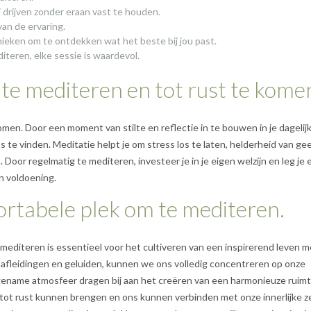
 drijven zonder eraan vast te houden.
van de ervaring.
ieken om te ontdekken wat het beste bij jou past.
iteren, elke sessie is waardevol.
 te mediteren en tot rust te kome
omen. Door een moment van stilte en reflectie in te bouwen in je dagelij
ans te vinden. Meditatie helpt je om stress los te laten, helderheid van ge
 Door regelmatig te mediteren, investeer je in je eigen welzijn en leg je 
n voldoening.
ortabele plek om te mediteren.
mediteren is essentieel voor het cultiveren van een inspirerend leven m
n afleidingen en geluiden, kunnen we ons volledig concentreren op onze
angename atmosfeer dragen bij aan het creëren van een harmonieuze ruim
t rust kunnen brengen en ons kunnen verbinden met onze innerlijke ze