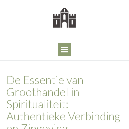
Skip
to
content
De Essentie van
Groothandel in
Spiritualiteit:
Authentieke Verbinding
en Zingeving