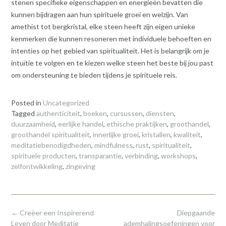
stenen specifieke eigenschappen en energieën bevatten die
kunnen bijdragen aan hun spirituele groei en welzijn. Van
amethist tot bergkristal, elke steen heeft zijn eigen unieke
kenmerken die kunnen resoneren met individuele behoeften en
intenties op het gebied van spiritualiteit. Het is belangrijk om je
intuïtie te volgen en te kiezen welke steen het beste bij jou past
om ondersteuning te bieden tijdens je spirituele reis.
Posted in
Uncategorized
Tagged
authenticiteit
,
boeken
,
cursussen
,
diensten
,
duurzaamheid
,
eerlijke handel
,
ethische praktijken
,
groothandel
,
groothandel spiritualiteit
,
innerlijke groei
,
kristallen
,
kwaliteit
,
meditatiebenodigdheden
,
mindfulness
,
rust
,
spiritualiteit
,
spirituele producten
,
transparantie
,
verbinding
,
workshops
,
zelfontwikkeling
,
zingeving
Post
←
Creëer een Inspirerend
Diepgaande
navigation
Leven door Meditatie
ademhalingsoefeningen voor