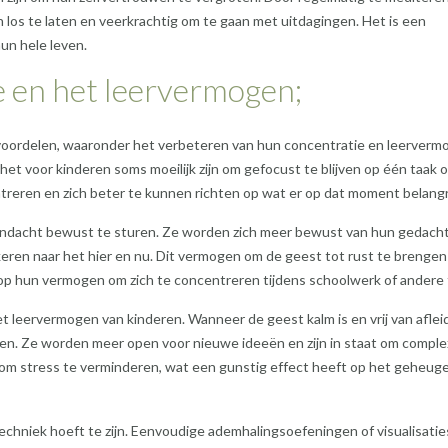
 los te laten en veerkrachtig om te gaan met uitdagingen. Het is een
un hele leven.
e en het leervermogen;
voordelen, waaronder het verbeteren van hun concentratie en leerverm
het voor kinderen soms moeilijk zijn om gefocust te blijven op één taak o
treren en zich beter te kunnen richten op wat er op dat moment belangrij
andacht bewust te sturen. Ze worden zich meer bewust van hun gedach
eren naar het hier en nu. Dit vermogen om de geest tot rust te brengen
 op hun vermogen om zich te concentreren tijdens schoolwerk of andere 
t leervermogen van kinderen. Wanneer de geest kalm is en vrij van afleid
n. Ze worden meer open voor nieuwe ideeën en zijn in staat om compl
 om stress te verminderen, wat een gunstig effect heeft op het geheug
echniek hoeft te zijn. Eenvoudige ademhalingsoefeningen of visualisatie