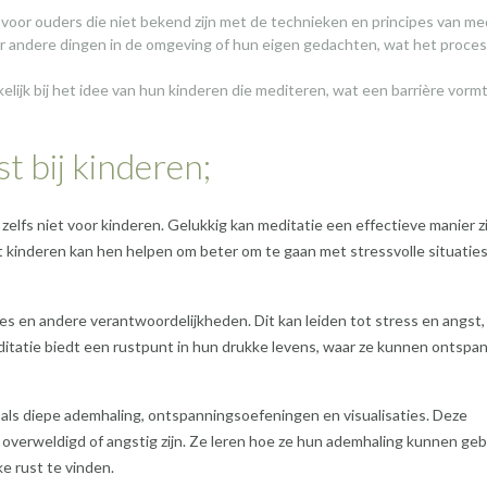
 voor ouders die niet bekend zijn met de technieken en principes van med
or andere dingen in de omgeving of hun eigen gedachten, wat het proces
ijk bij het idee van hun kinderen die mediteren, wat een barrière vorm
t bij kinderen;
elfs niet voor kinderen. Gelukkig kan meditatie een effectieve manier z
kinderen kan hen helpen om beter om te gaan met stressvolle situatie
ies en andere verantwoordelijkheden. Dit kan leiden tot stress en angst,
ditatie biedt een rustpunt in hun drukke levens, waar ze kunnen ontspa
oals diepe ademhaling, ontspanningsoefeningen en visualisaties. Deze
overweldigd of angstig zijn. Ze leren hoe ze hun ademhaling kunnen ge
e rust te vinden.