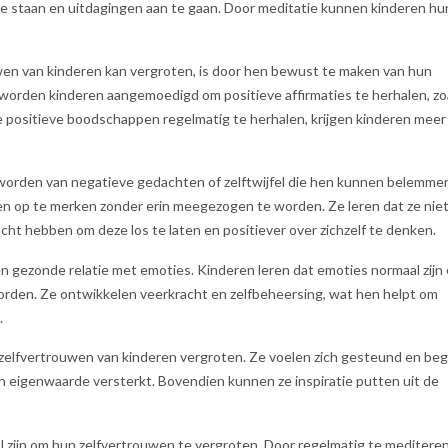
 te staan en uitdagingen aan te gaan. Door meditatie kunnen kinderen hu
wen van kinderen kan vergroten, is door hen bewust te maken van hun
worden kinderen aangemoedigd om positieve affirmaties te herhalen, zoa
deze positieve boodschappen regelmatig te herhalen, krijgen kinderen meer
worden van negatieve gedachten of zelftwijfel die hen kunnen belemme
n op te merken zonder erin meegezogen te worden. Ze leren dat ze nie
cht hebben om deze los te laten en positiever over zichzelf te denken.
n gezonde relatie met emoties. Kinderen leren dat emoties normaal zijn 
orden. Ze ontwikkelen veerkracht en zelfbeheersing, wat hen helpt om
.
 zelfvertrouwen van kinderen vergroten. Ze voelen zich gesteund en be
 eigenwaarde versterkt. Bovendien kunnen ze inspiratie putten uit de
l zijn om hun zelfvertrouwen te vergroten. Door regelmatig te mediteren