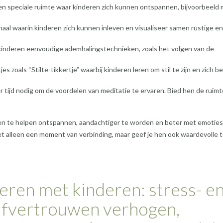
en speciale ruimte waar kinderen zich kunnen ontspannen, bijvoorbeeld
rhaal waarin kinderen zich kunnen inleven en visualiseer samen rustige en
kinderen eenvoudige ademhalingstechnieken, zoals het volgen van de
es zoals “Stilte-tikkertje” waarbij kinderen leren om stil te zijn en zich 
tijd nodig om de voordelen van meditatie te ervaren. Bied hen de ruim
hen te helpen ontspannen, aandachtiger te worden en beter met emoties
et alleen een moment van verbinding, maar geef je hen ook waardevolle t
eren met kinderen: stress- e
lfvertrouwen verhogen,