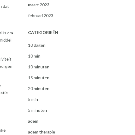
maart 2023
n dat
februari 2023
CATEGORIEËN
l is om
pmiddel
10 dagen
10 min
iviteit
 zorgen
10 minuten
15 minuten
e
20 minuten
atie
5 min
5 minuten
adem
jke
adem therapie