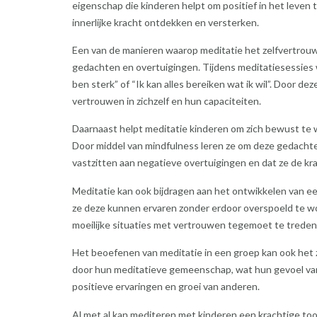
eigenschap die kinderen helpt om positief in het leven
innerlijke kracht ontdekken en versterken.
Een van de manieren waarop meditatie het zelfvertrou
gedachten en overtuigingen. Tijdens meditatiesessies 
ben sterk” of “Ik kan alles bereiken wat ik wil”. Door 
vertrouwen in zichzelf en hun capaciteiten.
Daarnaast helpt meditatie kinderen om zich bewust te 
Door middel van mindfulness leren ze om deze gedachte
vastzitten aan negatieve overtuigingen en dat ze de kra
Meditatie kan ook bijdragen aan het ontwikkelen van ee
ze deze kunnen ervaren zonder erdoor overspoeld te w
moeilijke situaties met vertrouwen tegemoet te treden
Het beoefenen van meditatie in een groep kan ook het
door hun meditatieve gemeenschap, wat hun gevoel van
positieve ervaringen en groei van anderen.
Al met al kan mediteren met kinderen een krachtige too