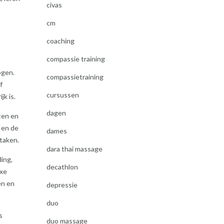
civas
cm
coaching
compassie training
ogen.
compassietraining
f
cursussen
k is.
dagen
ten en
 en de
dames
taken.
dara thai massage
ing,
decathlon
exe
en en
depressie
duo
s
duo massage