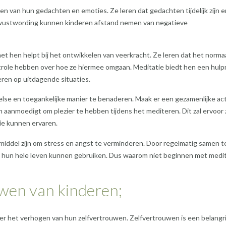
 van hun gedachten en emoties. Ze leren dat gedachten tijdelijk zijn e
bewustwording kunnen kinderen afstand nemen van negatieve
et hen helpt bij het ontwikkelen van veerkracht. Ze leren dat het normaa
controle hebben over hoe ze hiermee omgaan. Meditatie biedt hen een hul
ren op uitdagende situaties.
else en toegankelijke manier te benaderen. Maak er een gezamenlijke act
n aanmoedigt om plezier te hebben tijdens het mediteren. Dit zal ervoor
ie kunnen ervaren.
middel zijn om stress en angst te verminderen. Door regelmatig samen t
e hun hele leven kunnen gebruiken. Dus waarom niet beginnen met medit
wen van kinderen;
r het verhogen van hun zelfvertrouwen. Zelfvertrouwen is een belangri