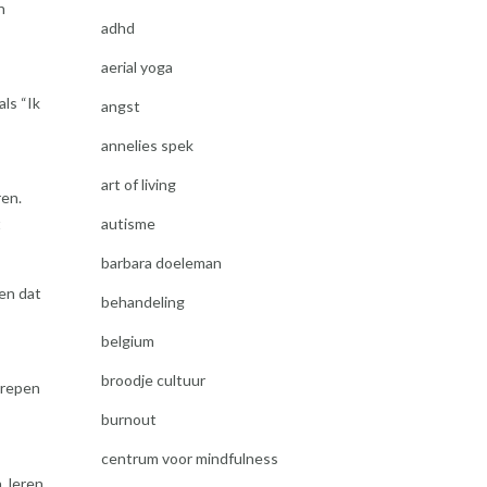
n
adhd
aerial yoga
ls “Ik
angst
annelies spek
art of living
ren.
autisme
t
barbara doeleman
en dat
behandeling
belgium
broodje cultuur
grepen
burnout
centrum voor mindfulness
, leren