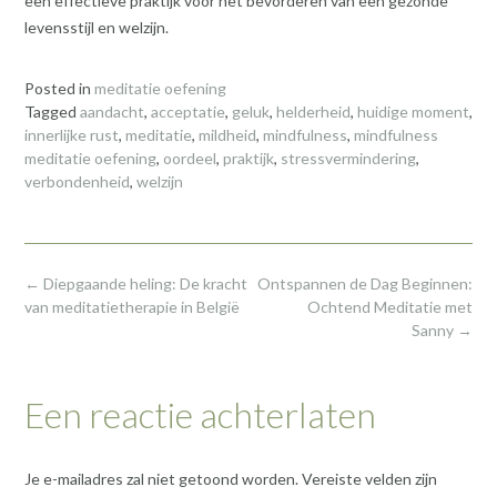
een effectieve praktijk voor het bevorderen van een gezonde
levensstijl en welzijn.
Posted in
meditatie oefening
Tagged
aandacht
,
acceptatie
,
geluk
,
helderheid
,
huidige moment
,
innerlijke rust
,
meditatie
,
mildheid
,
mindfulness
,
mindfulness
meditatie oefening
,
oordeel
,
praktijk
,
stressvermindering
,
verbondenheid
,
welzijn
Post
←
Diepgaande heling: De kracht
Ontspannen de Dag Beginnen:
navigation
van meditatietherapie in België
Ochtend Meditatie met
Sanny
→
Een reactie achterlaten
Je e-mailadres zal niet getoond worden.
Vereiste velden zijn