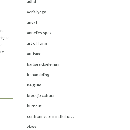
adhd
aerial yoga
angst
en
annelies spek
dig te
art of living
de
ere
autisme
barbara doeleman
behandeling
belgium
broodje cultuur
burnout
centrum voor mindfulness
civas