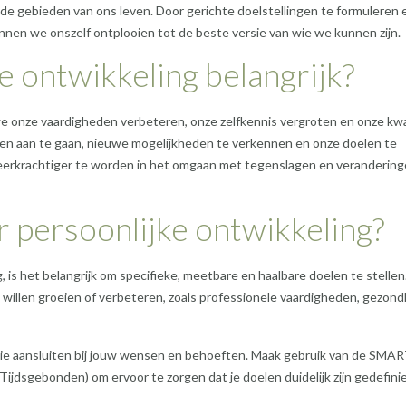
ende gebieden van ons leven. Door gerichte doelstellingen te formuleren 
unnen we onszelf ontplooien tot de beste versie van wie we kunnen zijn.
 ontwikkeling belangrijk?
we onze vaardigheden verbeteren, onze zelfkennis vergroten en onze kwa
ngen aan te gaan, nieuwe mogelijkheden te verkennen en onze doelen te
veerkrachtiger te worden in het omgaan met tegenslagen en verandering
r persoonlijke ontwikkeling?
, is het belangrijk om specifieke, meetbare en haalbare doelen te stellen
 willen groeien of verbeteren, zoals professionele vaardigheden, gezond
die aansluiten bij jouw wensen en behoeften. Maak gebruik van de SMAR
Tijdsgebonden) om ervoor te zorgen dat je doelen duidelijk zijn gedefini