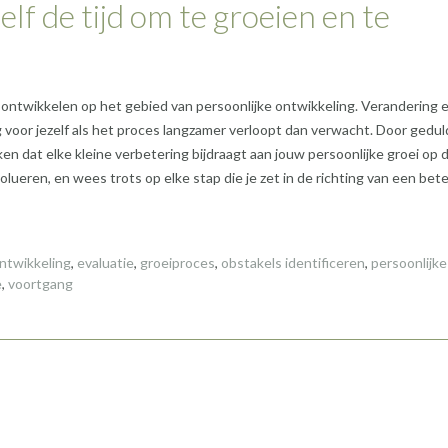
lf de tijd om te groeien en te
e ontwikkelen op het gebied van persoonlijke ontwikkeling. Verandering 
g voor jezelf als het proces langzamer verloopt dan verwacht. Door gedul
ken dat elke kleine verbetering bijdraagt aan jouw persoonlijke groei op 
volueren, en wees trots op elke stap die je zet in de richting van een bet
ontwikkeling
,
evaluatie
,
groeiproces
,
obstakels identificeren
,
persoonlijke
e
,
voortgang