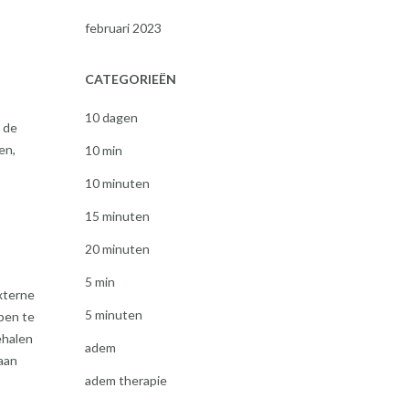
februari 2023
CATEGORIEËN
10 dagen
e de
en,
10 min
10 minuten
15 minuten
20 minuten
5 min
xterne
5 minuten
pen te
ehalen
adem
 aan
adem therapie