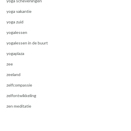
yoga scheveningen
yoga vakantie
yoga zuid
yogalessen
yogalessen in de buurt
yogaplaza
zee
zeeland
zelfcompassie
zelfontwikkeling
zen meditatie