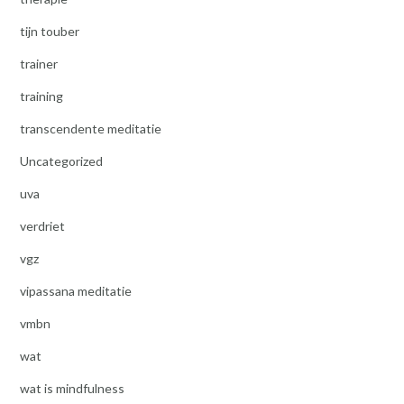
tijn touber
trainer
training
transcendente meditatie
Uncategorized
uva
verdriet
vgz
vipassana meditatie
vmbn
wat
wat is mindfulness